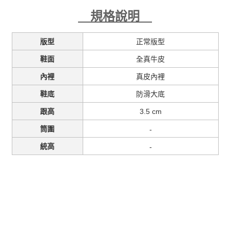
規格說明
正常版型
版型
全真牛皮
鞋面
真皮內裡
內裡
防滑大底
鞋底
3.5 cm
跟高
-
筒圍
-
統高