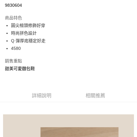
信用卡分期付款
9830604
3 期 0 利率 每期
NT$860
21家銀行
商品特色
6 期 0 利率 每期
NT$430
21家銀行
合作金庫商業銀行
第一商業銀行
圓尖楦頭修飾好穿
華南商業銀行
彰化商業銀行
合作金庫商業銀行
第一商業銀行
超商取貨付款
時尚拼色設計
上海商業儲蓄銀行
台北富邦商業銀行
華南商業銀行
彰化商業銀行
國泰世華商業銀行
兆豐國際商業銀行
Q 彈厚底穩定好走
LINE Pay
上海商業儲蓄銀行
台北富邦商業銀行
臺灣中小企業銀行
台中商業銀行
4580
國泰世華商業銀行
兆豐國際商業銀行
匯豐（台灣）商業銀行
華泰商業銀行
Apple Pay
臺灣中小企業銀行
台中商業銀行
聯邦商業銀行
遠東國際商業銀行
銷售重點
匯豐（台灣）商業銀行
華泰商業銀行
街口支付
元大商業銀行
永豐商業銀行
甜美可愛麵包鞋
聯邦商業銀行
遠東國際商業銀行
玉山商業銀行
星展（台灣）商業銀行
元大商業銀行
永豐商業銀行
悠遊付
台新國際商業銀行
中國信託商業銀行
玉山商業銀行
星展（台灣）商業銀行
台灣樂天信用卡公司
台新國際商業銀行
中國信託商業銀行
AFTEE先享後付
台灣樂天信用卡公司
詳細說明
相關推薦
相關說明
【關於「AFTEE先享後付」】
ATM付款
AFTEE先享後付是「在收到商品之後才付款」的支付方式。 讓您購物簡單
便利好安心！
１．簡單：不需註冊會員、不需綁卡、不需儲值。
運送方式
２．便利：只要手機號碼，簡訊認證，即可結帳。
３．安心：先確認商品／服務後，再付款。
全家 Family Mart 取貨付款