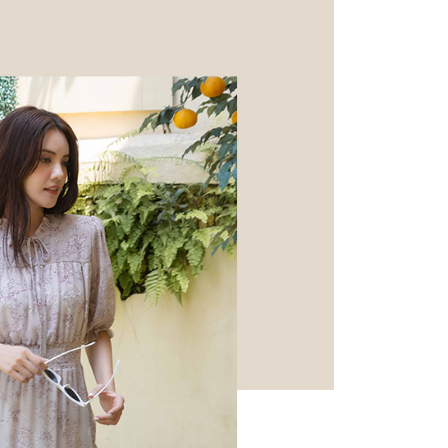
家取貨
成立數日內，您將收到繳費通知簡訊。
費通知簡訊後14天內，點擊此簡訊中的連結，可透過四大超商
0，滿NT$599(含以上)免運費
網路銀行／等多元方式進行付款，方視為交易完成。
：結帳手續完成當下不需立刻繳費，但若您需要取消訂單，請聯
付款
的店家。未經商家同意取消之訂單仍視為有效，需透過AFTEE
繳納相關費用。
0，滿NT$599(含以上)免運費
否成功請以「AFTEE先享後付 」之結帳頁面顯示為準，若有關於
功／繳費後需取消欲退款等相關疑問，請聯繫「AFTEE先享後
1取貨
援中心」
https://netprotections.freshdesk.com/support/home
0，滿NT$599(含以上)免運費
項】
恩沛科技股份有限公司提供之「AFTEE先享後付」服務完成之
依本服務之必要範圍內提供個人資料，並將交易相關給付款項請
0，滿NT$599(含以上)免運費
讓予恩沛科技股份有限公司。
個人資料處理事宜，請瀏覽以下網址：
市自取
ee.tw/terms/#terms3
年的使用者請事先徵得法定代理人或監護人之同意方可使用
E先享後付」，若未經同意申辦者引起之損失，本公司不負相關責
AFTEE先享後付」時，將依據個別帳號之用戶狀況，依本公司
核予不同之上限額度；若仍有額度不足之情形，本公司將視審查
用戶進行身份認證。
一人註冊多個帳號或使用他人資訊註冊。若發現惡意使用之情
科技股份有限公司將有權停止該用戶之使用額度並採取法律行