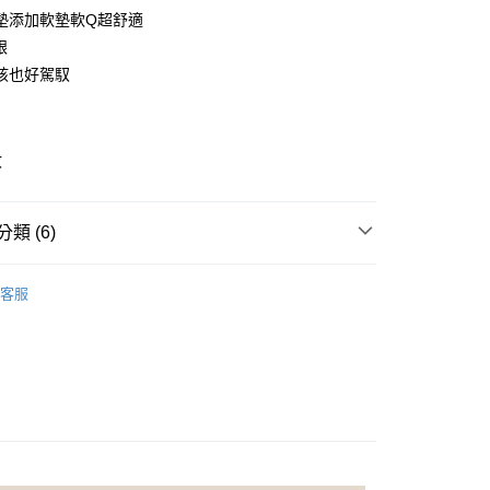
0 利率 每期
NT$165
21家銀行
庫商業銀行
第一商業銀行
墊添加軟墊軟Q超舒適
業銀行
彰化商業銀行
跟
庫商業銀行
第一商業銀行
付款
業儲蓄銀行
台北富邦商業銀行
業銀行
彰化商業銀行
孩也好駕馭
華商業銀行
兆豐國際商業銀行
業儲蓄銀行
台北富邦商業銀行
小企業銀行
台中商業銀行
華商業銀行
兆豐國際商業銀行
台灣）商業銀行
華泰商業銀行
小企業銀行
台中商業銀行
業銀行
遠東國際商業銀行
收
台灣）商業銀行
華泰商業銀行
業銀行
永豐商業銀行
業銀行
遠東國際商業銀行
業銀行
星展（台灣）商業銀行
業銀行
永豐商業銀行
際商業銀行
中國信託商業銀行
類 (6)
業銀行
星展（台灣）商業銀行
天信用卡公司
際商業銀行
中國信託商業銀行
享後付
推薦
天信用卡公司
客服
FTEE先享後付」】
適美鞋
穆勒鞋
先享後付是「在收到商品之後才付款」的支付方式。 讓您購物簡單
心！
推薦 | 舒適手工女鞋
：不需註冊會員、不需綁卡、不需儲值。
：只要手機號碼，簡訊認證，即可結帳。
：先確認商品／服務後，再付款。
｜穿出「優職感」
☑ 上班舒適鞋款
ly Mart 取貨付款
EE先享後付」結帳流程】
/服2件 $1000
0，滿NT$599(含以上)免運費
方式選擇「AFTEE先享後付」後，將跳轉至「AFTEE先享後
頁面，進行簡訊認證並確認金額後，即可完成結帳。