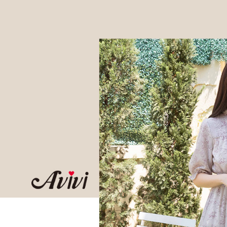
付款後全
２．訂單
３．收到繳
每筆NT$6
／ATM／
※ 請注意
7-11取貨
絡購買商品
先享後付
每筆NT$6
※ 交易是
是否繳費成
付款後7-1
付客戶支
每筆NT$6
【注意事
宅配
１．透過由
交易，需
每筆NT$8
求債權轉
２．關於
付款後門
https://aft
免運費
３．未成
「AFTE
任。
４．使用「
即時審查
結果請求
５．嚴禁
形，恩沛
動。