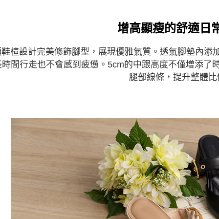
增高顯瘦的舒適日
頭鞋楦設計完美修飾腳型，展現優雅氣質。透氣腳墊內添
長時間行走也不會感到疲憊。5cm的中跟高度不僅增添了
腿部線條，提升整體比