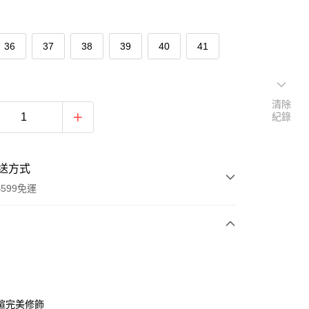
36
37
38
39
40
41
清除
紀錄
送方式
599免運
次付款
期付款
0 利率 每期
NT$330
21家銀行
楦完美修飾