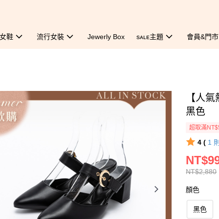
女鞋
流行女裝
Jewerly Box
sᴀʟᴇ主題
會員&門市
【人氣
黑色
超取滿NT$
4 (
1
NT$9
NT$2,880
顏色
黑色