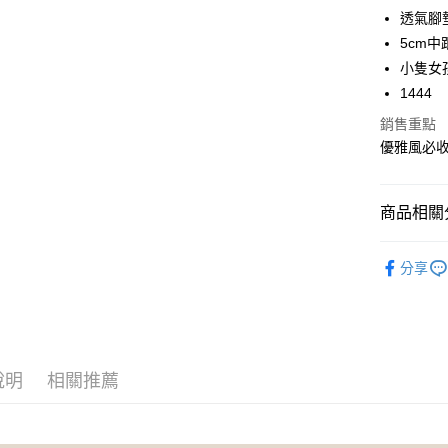
6 期 
合作金
透氣腳
華南商
5cm中
合作金
超商取貨
上海商
華南商
小隻女
國泰世
LINE Pay
上海商
1444
臺灣中
國泰世
匯豐（
Apple Pay
銷售重點
臺灣中
聯邦商
優雅風必
匯豐（
街口支付
元大商
聯邦商
玉山商
元大商
悠遊付
台新國
商品相關分
玉山商
台灣樂
台新國
AFTEE先
人氣商品
台灣樂
相關說明
分享
【關於「A
Avivi 舒
ATM付款
AFTEE
便利好安
➤ MIT 
１．簡單
全館商品
２．便利
運送方式
３．安心
說明
相關推薦
✿ 上班族
全家 Fami
【「AFT
📌夏特賣 鞋
每筆NT$6
１．於結帳
付」結帳