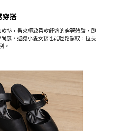
常穿
搭
加軟墊，帶來極致柔軟舒適的穿著體驗，即
時尚感，還讓小隻女孩也能輕鬆駕馭，拉長
例。