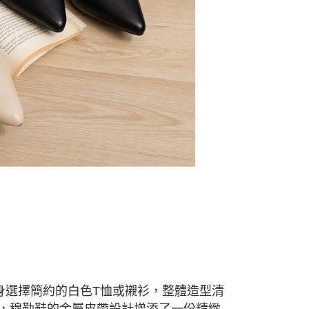
身選擇簡約的白色T恤或襯衫，整體造型清
，穆勒鞋的金屬皮帶設計增添了一份精緻