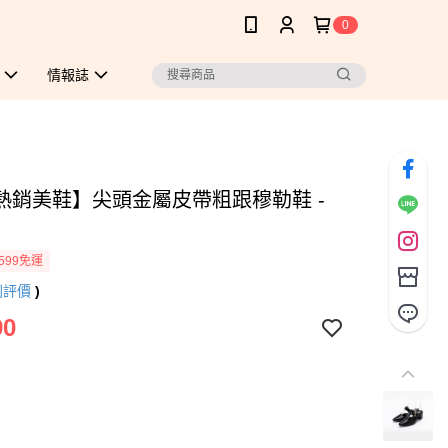
0
情報誌
熱銷美鞋】尖頭金屬皮帶粗跟穆勒鞋 -
599免運
則評價
)
90