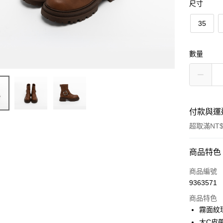
尺寸
35
數量
付款與運
超取滿NT$
付款方式
商品特色
信用卡一
商品編號
9363571
信用卡分
商品特色
3 期 
霧面紋
6 期 
合作金
大C皮