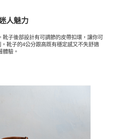
迷人魅力
。靴子後部設計有可調節的皮帶扣環，讓你可
。靴子的4公分跟高既有穩定感又不失舒適
著體驗。