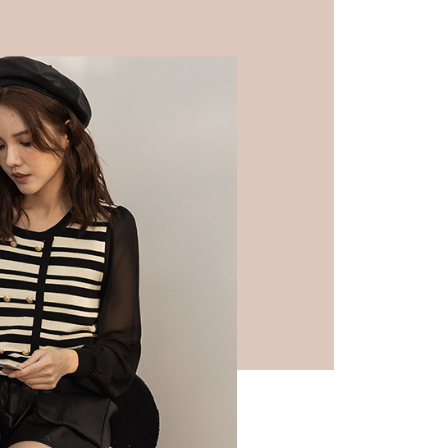
費通知簡訊後14天內，點擊此簡訊中的連結，可透過四大超商
0，滿NT$599(含以上)免運費
網路銀行／等多元方式進行付款，方視為交易完成。
：結帳手續完成當下不需立刻繳費，但若您需要取消訂單，請聯
付款
的店家。未經商家同意取消之訂單仍視為有效，需透過AFTEE
繳納相關費用。
0，滿NT$599(含以上)免運費
否成功請以「AFTEE先享後付 」之結帳頁面顯示為準，若有關於
功／繳費後需取消欲退款等相關疑問，請聯繫「AFTEE先享後
1取貨
援中心」
https://netprotections.freshdesk.com/support/home
0，滿NT$599(含以上)免運費
項】
恩沛科技股份有限公司提供之「AFTEE先享後付」服務完成之
依本服務之必要範圍內提供個人資料，並將交易相關給付款項請
0，滿NT$599(含以上)免運費
讓予恩沛科技股份有限公司。
個人資料處理事宜，請瀏覽以下網址：
市自取
ee.tw/terms/#terms3
年的使用者請事先徵得法定代理人或監護人之同意方可使用
E先享後付」，若未經同意申辦者引起之損失，本公司不負相關責
AFTEE先享後付」時，將依據個別帳號之用戶狀況，依本公司
核予不同之上限額度；若仍有額度不足之情形，本公司將視審查
用戶進行身份認證。
一人註冊多個帳號或使用他人資訊註冊。若發現惡意使用之情
科技股份有限公司將有權停止該用戶之使用額度並採取法律行