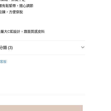
業銀行
彰化商業銀行
環有鬆緊帶，隨心調節
庫商業銀行
第一商業銀行
付款
業儲蓄銀行
台北富邦商業銀行
業銀行
彰化商業銀行
拉鍊，方便穿脫
華商業銀行
兆豐國際商業銀行
業儲蓄銀行
台北富邦商業銀行
小企業銀行
台中商業銀行
華商業銀行
兆豐國際商業銀行
台灣）商業銀行
華泰商業銀行
小企業銀行
台中商業銀行
業銀行
遠東國際商業銀行
金屬大C釦設計，霧面質感皮料
台灣）商業銀行
華泰商業銀行
業銀行
永豐商業銀行
業銀行
遠東國際商業銀行
業銀行
星展（台灣）商業銀行
業銀行
永豐商業銀行
際商業銀行
中國信託商業銀行
類 (3)
業銀行
星展（台灣）商業銀行
天信用卡公司
際商業銀行
中國信託商業銀行
享後付
送｜時尚真皮鞋
天信用卡公司
客服
FTEE先享後付」】
適美鞋
靴子
先享後付是「在收到商品之後才付款」的支付方式。 讓您購物簡單
心！
｜穿出「優職感」
☑ 上班舒適鞋款
：不需註冊會員、不需綁卡、不需儲值。
：只要手機號碼，簡訊認證，即可結帳。
：先確認商品／服務後，再付款。
ly Mart 取貨付款
EE先享後付」結帳流程】
0，滿NT$599(含以上)免運費
方式選擇「AFTEE先享後付」後，將跳轉至「AFTEE先享後
頁面，進行簡訊認證並確認金額後，即可完成結帳。
家取貨
成立數日內，您將收到繳費通知簡訊。