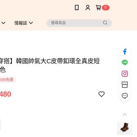
0
情報誌
穿搭】韓國帥氣大C皮帶釦環全真皮短
啡色
599免運
480