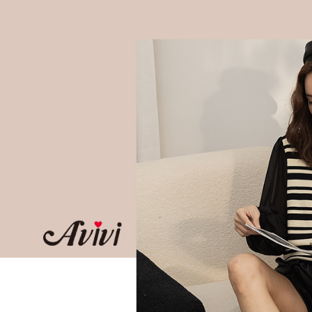
３．收到繳
每筆NT$6
／ATM／
※ 請注意
7-11取貨
絡購買商品
先享後付
每筆NT$6
※ 交易是
是否繳費成
付款後7-1
付客戶支
每筆NT$6
【注意事
宅配
１．透過由
交易，需
每筆NT$8
求債權轉
２．關於
付款後門
https://aft
免運費
３．未成
「AFTE
任。
４．使用「
即時審查
結果請求
５．嚴禁
形，恩沛
動。