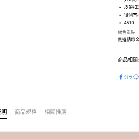
華南商
皮帶扣
合作金
超商取貨
上海商
華南商
後側有
國泰世
LINE Pay
上海商
4510
臺灣中
國泰世
匯豐（
Apple Pay
銷售重點
臺灣中
聯邦商
側邊精緻
匯豐（
街口支付
元大商
聯邦商
玉山商
元大商
悠遊付
台新國
商品相關分
玉山商
台灣樂
台新國
AFTEE先
➤ 韓款直
台灣樂
相關說明
分享
【關於「A
Avivi 舒
ATM付款
AFTEE
便利好安
✿ 上班族
１．簡單
２．便利
運送方式
３．安心
說明
商品規格
相關推薦
全家 Fami
【「AFT
每筆NT$6
１．於結帳
付」結帳
付款後全
２．訂單