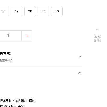
36
37
38
39
40
清除
紀錄
送方式
599免運
次付款
期付款
0 利率 每期
NT$826
21家銀行
理感皮料，添加復古特色
0 利率 每期
NT$413
21家銀行
庫商業銀行
第一商業銀行
帶釦環，帥氣十足