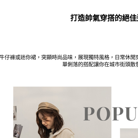
打造帥氣穿搭的絕佳
牛仔褲或迷你裙，突顯時尚品味，展現獨特風格，日常休閒
單俐落的搭配讓你在城市街頭散