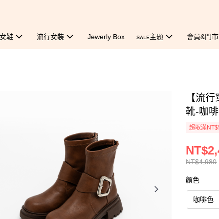
女鞋
流行女裝
Jewerly Box
sᴀʟᴇ主題
會員&門市
【流行
靴-咖
超取滿NT$
NT$2,
NT$4,980
顏色
咖啡色