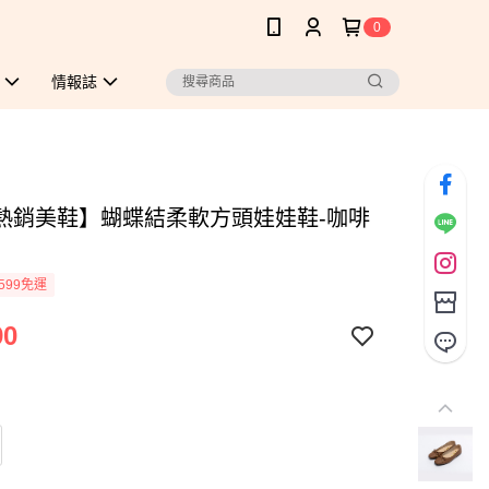
0
情報誌
熱銷美鞋】蝴蝶結柔軟方頭娃娃鞋-咖啡
599免運
90