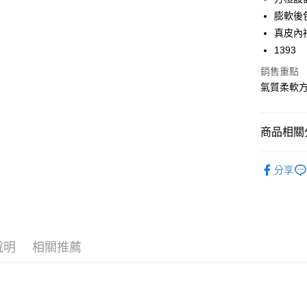
華南商
膨軟後
合作金
超商取貨
上海商
華南商
真皮內
國泰世
LINE Pay
上海商
1393
臺灣中
國泰世
匯豐（
Apple Pay
銷售重點
臺灣中
聯邦商
氣質柔軟
匯豐（
街口支付
元大商
聯邦商
玉山商
元大商
悠遊付
台新國
商品相關分
玉山商
台灣樂
台新國
AFTEE先
➤ 通勤推
台灣樂
相關說明
分享
【關於「A
Avivi 舒
ATM付款
AFTEE
便利好安
✿ 上班族
１．簡單
⭐️平價專櫃
２．便利
運送方式
３．安心
說明
相關推薦
全家 Fami
【「AFT
每筆NT$6
１．於結帳
付」結帳
付款後全
２．訂單