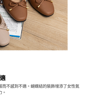
舒適
著而不感到不適。蝴蝶結的裝飾增添了女性氣
力。