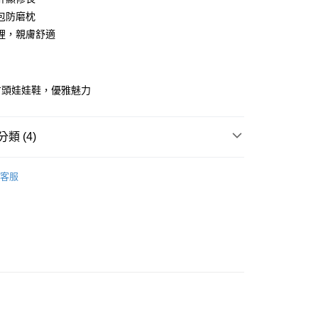
業銀行
彰化商業銀行
包防磨枕
庫商業銀行
第一商業銀行
付款
業儲蓄銀行
台北富邦商業銀行
業銀行
彰化商業銀行
裡，親膚舒適
華商業銀行
兆豐國際商業銀行
業儲蓄銀行
台北富邦商業銀行
小企業銀行
台中商業銀行
華商業銀行
兆豐國際商業銀行
台灣）商業銀行
華泰商業銀行
小企業銀行
台中商業銀行
業銀行
遠東國際商業銀行
方頭娃娃鞋，優雅魅力
台灣）商業銀行
華泰商業銀行
業銀行
永豐商業銀行
業銀行
遠東國際商業銀行
業銀行
星展（台灣）商業銀行
業銀行
永豐商業銀行
際商業銀行
中國信託商業銀行
類 (4)
業銀行
星展（台灣）商業銀行
天信用卡公司
際商業銀行
中國信託商業銀行
享後付
薦｜舒適平底/跟鞋
天信用卡公司
客服
FTEE先享後付」】
適美鞋
平底鞋、娃娃鞋
先享後付是「在收到商品之後才付款」的支付方式。 讓您購物簡單
心！
｜穿出「優職感」
☑ 上班舒適鞋款
：不需註冊會員、不需綁卡、不需儲值。
女鞋 $990
：只要手機號碼，簡訊認證，即可結帳。
：先確認商品／服務後，再付款。
ly Mart 取貨付款
EE先享後付」結帳流程】
0，滿NT$599(含以上)免運費
方式選擇「AFTEE先享後付」後，將跳轉至「AFTEE先享後
頁面，進行簡訊認證並確認金額後，即可完成結帳。
家取貨
成立數日內，您將收到繳費通知簡訊。