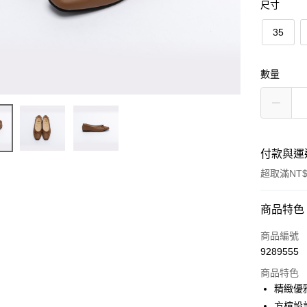
尺寸
35
數量
付款與運
超取滿NT$
付款方式
商品特色
信用卡一
商品編號
9289555
信用卡分
商品特色
3 期 
精緻優
6 期 
合作金
方楦設