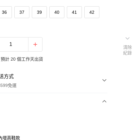
36
37
39
40
41
42
清除
紀錄
預計 20 個工作天出貨
送方式
599免運
次付款
期付款
0 利率 每期
NT$330
21家銀行
內增高鞋款