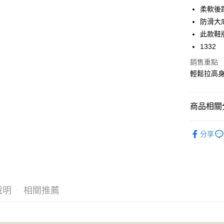
6 期 
合作金
柔軟後
華南商
防滑大
合作金
超商取貨
上海商
華南商
此款鞋
國泰世
LINE Pay
上海商
1332
臺灣中
國泰世
匯豐（
Apple Pay
銷售重點
臺灣中
聯邦商
輕鬆拉高
匯豐（
街口支付
元大商
聯邦商
玉山商
元大商
悠遊付
台新國
商品相關分
玉山商
台灣樂
台新國
AFTEE先
人氣商品
台灣樂
相關說明
分享
【關於「A
➤ 通勤推
ATM付款
AFTEE
便利好安
Avivi 舒
１．簡單
➤ 視覺長
２．便利
運送方式
３．安心
說明
相關推薦
➤ MIT 
全家 Fami
【「AFT
全館商品
每筆NT$6
１．於結帳
付」結帳