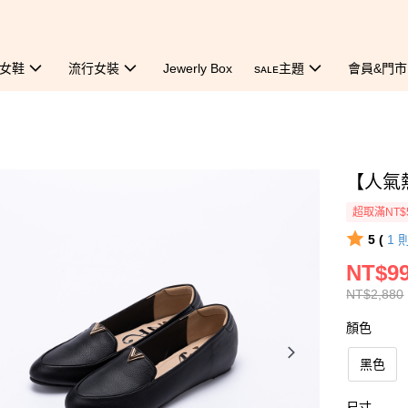
女鞋
流行女裝
Jewerly Box
sᴀʟᴇ主題
會員&門市
【人氣
超取滿NT$
5 (
1
NT$9
NT$2,880
顏色
黑色
尺寸