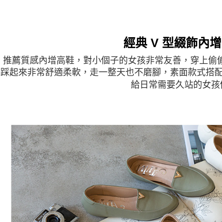
經典 V 型綴飾內
ivi 推薦質感內增高鞋，對小個子的女孩非常友善，穿上
踩起來非常舒適柔軟，走一整天也不磨腳，素面款式搭配
給日常需要久站的女孩