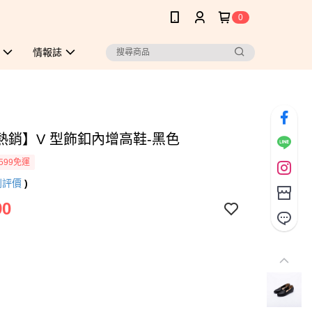
0
情報誌
熱銷】V 型飾釦內增高鞋-黑色
599免運
則評價
)
90