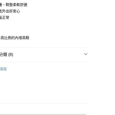
0 利率 每期
NT$165
21家銀行
庫商業銀行
第一商業銀行
踵，鞋墊柔軟舒適
業銀行
彰化商業銀行
底外出好安心
庫商業銀行
第一商業銀行
付款
業儲蓄銀行
台北富邦商業銀行
業銀行
彰化商業銀行
版正常
華商業銀行
兆豐國際商業銀行
業儲蓄銀行
台北富邦商業銀行
小企業銀行
台中商業銀行
華商業銀行
兆豐國際商業銀行
台灣）商業銀行
華泰商業銀行
小企業銀行
台中商業銀行
業銀行
遠東國際商業銀行
身高比例的內增高鞋
台灣）商業銀行
華泰商業銀行
業銀行
永豐商業銀行
業銀行
遠東國際商業銀行
業銀行
星展（台灣）商業銀行
業銀行
永豐商業銀行
際商業銀行
中國信託商業銀行
類 (8)
業銀行
星展（台灣）商業銀行
天信用卡公司
際商業銀行
中國信託商業銀行
享後付
推薦
天信用卡公司
客服
FTEE先享後付」】
薦｜舒適平底/跟鞋
先享後付是「在收到商品之後才付款」的支付方式。 讓您購物簡單
心！
適美鞋
平底鞋、娃娃鞋
：不需註冊會員、不需綁卡、不需儲值。
腿+10cm｜隱形內增高
：只要手機號碼，簡訊認證，即可結帳。
：先確認商品／服務後，再付款。
推薦 | 舒適手工女鞋
ly Mart 取貨付款
EE先享後付」結帳流程】
0，滿NT$599(含以上)免運費
方式選擇「AFTEE先享後付」後，將跳轉至「AFTEE先享後
頁面，進行簡訊認證並確認金額後，即可完成結帳。