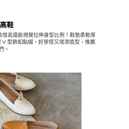
增高鞋
偷偷增高還能視覺拉伸身型比例！鞋墊柔軟厚
 V 型飾釦點綴，好穿搭又增添造型，推薦
們。