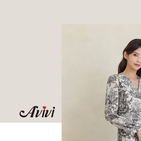
✿ 出遊款
付款後全
２．訂單
３．收到繳
⭐️平價專櫃
每筆NT$6
／ATM／
※ 請注意
7-11取貨
絡購買商品
先享後付
每筆NT$6
※ 交易是
是否繳費成
付款後7-1
付客戶支
每筆NT$6
【注意事
宅配
１．透過由
交易，需
每筆NT$8
求債權轉
２．關於
付款後門
https://aft
免運費
３．未成
「AFTE
任。
４．使用「
即時審查
結果請求
５．嚴禁
形，恩沛
動。