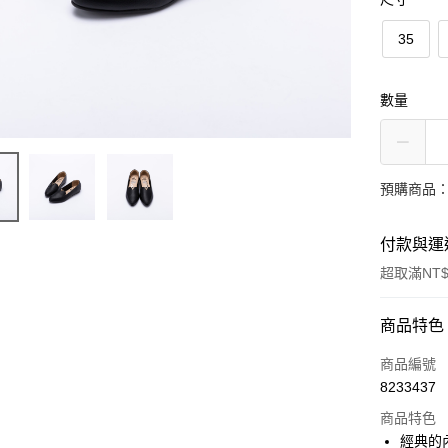
35
數量
預購商品：
付款與運
超取滿NT$
付款方式
商品特色
信用卡一
商品編號
8233437
信用卡分
商品特色
3 期 
經典的