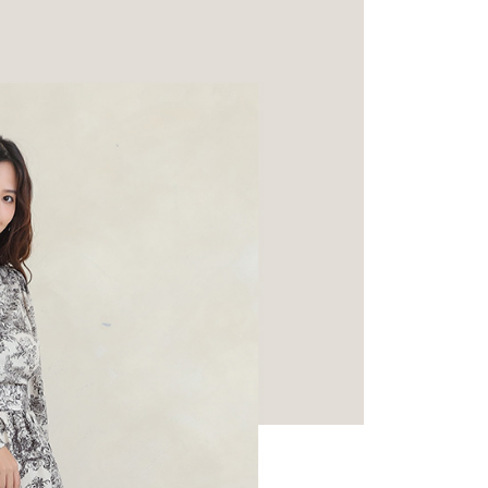
 | 約會、出國都適穿
★ 軟Q又耐走 $990up
家取貨
成立數日內，您將收到繳費通知簡訊。
費通知簡訊後14天內，點擊此簡訊中的連結，可透過四大超商
女鞋 $990
0，滿NT$599(含以上)免運費
網路銀行／等多元方式進行付款，方視為交易完成。
：結帳手續完成當下不需立刻繳費，但若您需要取消訂單，請聯
付款
的店家。未經商家同意取消之訂單仍視為有效，需透過AFTEE
繳納相關費用。
0，滿NT$599(含以上)免運費
否成功請以「AFTEE先享後付 」之結帳頁面顯示為準，若有關於
功／繳費後需取消欲退款等相關疑問，請聯繫「AFTEE先享後
1取貨
援中心」
https://netprotections.freshdesk.com/support/home
0，滿NT$599(含以上)免運費
項】
恩沛科技股份有限公司提供之「AFTEE先享後付」服務完成之
依本服務之必要範圍內提供個人資料，並將交易相關給付款項請
0，滿NT$599(含以上)免運費
讓予恩沛科技股份有限公司。
個人資料處理事宜，請瀏覽以下網址：
市自取
ee.tw/terms/#terms3
年的使用者請事先徵得法定代理人或監護人之同意方可使用
E先享後付」，若未經同意申辦者引起之損失，本公司不負相關責
AFTEE先享後付」時，將依據個別帳號之用戶狀況，依本公司
核予不同之上限額度；若仍有額度不足之情形，本公司將視審查
用戶進行身份認證。
一人註冊多個帳號或使用他人資訊註冊。若發現惡意使用之情
科技股份有限公司將有權停止該用戶之使用額度並採取法律行