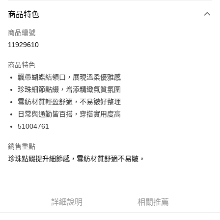
付款方式
商品特色
信用卡一次付款
商品編號
信用卡分期付款
11929610
3 期 0 利率 每期
NT$393
21家銀行
商品特色
6 期 0 利率 每期
NT$196
21家銀行
合作金庫商業銀行
第一商業銀行
飄帶蝴蝶結領口，展現溫柔優雅感
華南商業銀行
彰化商業銀行
合作金庫商業銀行
第一商業銀行
超商取貨付款
珍珠細節點綴，增添精緻氣質氛圍
上海商業儲蓄銀行
台北富邦商業銀行
華南商業銀行
彰化商業銀行
國泰世華商業銀行
兆豐國際商業銀行
雪紡材質輕盈舒適，不易皺好整理
LINE Pay
上海商業儲蓄銀行
台北富邦商業銀行
臺灣中小企業銀行
台中商業銀行
日常與通勤皆百搭，穿搭實用度高
國泰世華商業銀行
兆豐國際商業銀行
匯豐（台灣）商業銀行
華泰商業銀行
Apple Pay
臺灣中小企業銀行
台中商業銀行
51004761
聯邦商業銀行
遠東國際商業銀行
匯豐（台灣）商業銀行
華泰商業銀行
街口支付
元大商業銀行
永豐商業銀行
銷售重點
聯邦商業銀行
遠東國際商業銀行
玉山商業銀行
星展（台灣）商業銀行
元大商業銀行
永豐商業銀行
珍珠點綴提升細節感，雪紡材質舒適不易皺。
悠遊付
台新國際商業銀行
中國信託商業銀行
玉山商業銀行
星展（台灣）商業銀行
台灣樂天信用卡公司
台新國際商業銀行
中國信託商業銀行
AFTEE先享後付
台灣樂天信用卡公司
相關說明
【關於「AFTEE先享後付」】
詳細說明
相關推薦
ATM付款
AFTEE先享後付是「在收到商品之後才付款」的支付方式。 讓您購物簡單
便利好安心！