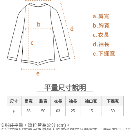
平量尺寸說明
尺寸
肩寬
胸寬
衣長
袖長
袖口寬
下擺寬
F
36
50
63
25
15
50
※服裝平量，單位皆為公分 (cm)。