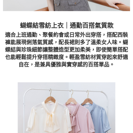
蝴蝶結雪紡上衣｜通勤百搭氣質款
適合上班通勤、聚餐約會或日常外出穿搭，搭配西裝
褲能展現俐落氣質感，配長裙則多了溫柔女人味。蝴
蝶結與珍珠細節讓整體造型更加柔美，即使簡單搭配
也能輕鬆提升穿搭精緻度。輕盈雪紡材質穿起來舒適
自在，是兼具優雅與實穿感的百搭單品。