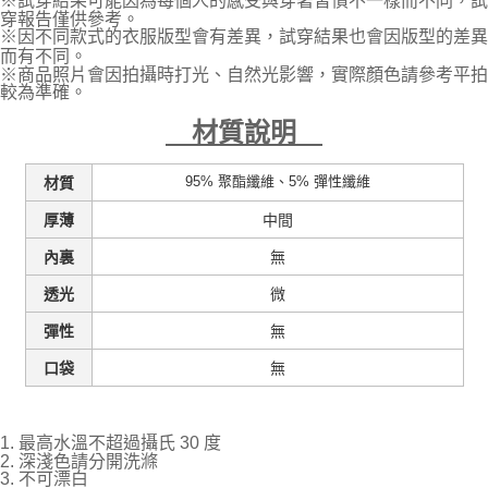
※試穿結果可能因為每個人的感受與穿著習慣不一樣而不同，試
穿報告僅供參考。
※因不同款式的衣服版型會有差異，試穿結果也會因版型的差異
而有不同。
※商品照片會因拍攝時打光、自然光影響，實際顏色請參考平拍
較為準確。
材質說明
95% 聚酯纖維、5% 彈性纖維
材質
中間
厚薄
無
內裏
微
透光
無
彈性
無
口袋
1. 最高水溫不超過攝氏 30 度
2. 深淺色請分開洗滌
3. 不可漂白