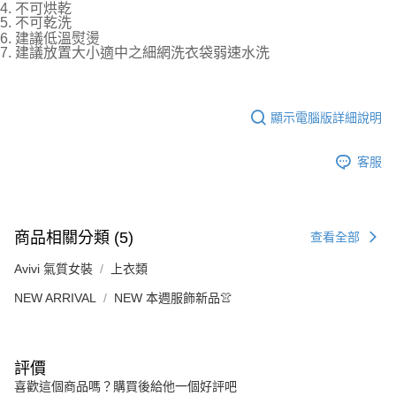
4. 不可烘乾
5. 不可乾洗
6. 建議低溫熨燙
7. 建議放置大小適中之細網洗衣袋弱速水洗
顯示電腦版詳細說明
客服
商品相關分類 (5)
查看全部
Avivi 氣質女裝
上衣類
NEW ARRIVAL
NEW 本週服飾新品👚
評價
喜歡這個商品嗎？購買後給他一個好評吧