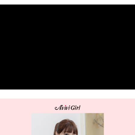
１．簡單：不需註冊會員、不需綁卡、不需儲值。
運送方式
２．便利：只要手機號碼，簡訊認證，即可結帳。
３．安心：先確認商品／服務後，再付款。
全家 Family Mart 取貨付款
每筆NT$60，滿NT$599(含以上)免運費
【「AFTEE先享後付」結帳流程】
１．於結帳方式選擇「AFTEE先享後付」後，將跳轉至「AFTEE先享後付」
付款後全家取貨
結帳頁面，進行簡訊認證並確認金額後，即可完成結帳。
２．訂單成立數日內，您將收到繳費通知簡訊。
每筆NT$60，滿NT$599(含以上)免運費
３．收到繳費通知簡訊後14天內，點擊此簡訊中的連結，可透過四大超商／
ATM／網路銀行／等多元方式進行付款，方視為交易完成。
7-11取貨付款
※ 請注意：結帳手續完成當下不需立刻繳費，但若您需要取消訂單，請聯絡
每筆NT$60，滿NT$599(含以上)免運費
購買商品的店家。未經商家同意取消之訂單仍視為有效，需透過AFTEE先享
後付繳納相關費用。
付款後7-11取貨
※ 交易是否成功請以「AFTEE先享後付 」之結帳頁面顯示為準，若有關於
是否繳費成功／繳費後需取消欲退款等相關疑問，請聯繫「AFTEE先享後付
每筆NT$60，滿NT$599(含以上)免運費
客戶支援中心」
https://netprotections.freshdesk.com/support/home
宅配
【注意事項】
１．透過由恩沛科技股份有限公司提供之「AFTEE先享後付」服務完成之交
每筆NT$80，滿NT$599(含以上)免運費
易，需依本服務之必要範圍內提供個人資料，並將交易相關給付款項請求債
權轉讓予恩沛科技股份有限公司。
付款後門市自取
２．關於個人資料處理事宜，請瀏覽以下網址：
免運費
https://aftee.tw/terms/#terms3
３．未成年的使用者請事先徵得法定代理人或監護人之同意方可使用
「AFTEE先享後付」，若未經同意申辦者引起之損失，本公司不負相關責