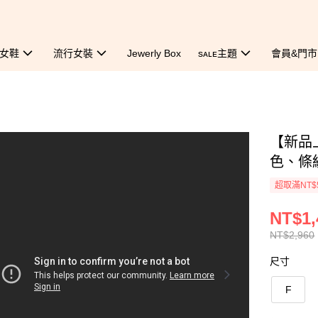
女鞋
流行女裝
Jewerly Box
sᴀʟᴇ主題
會員&門市
【新品
色、條
超取滿NT$
NT$1,
NT$2,960
尺寸
F