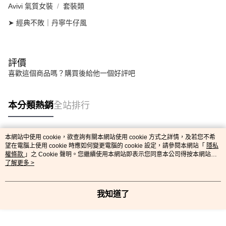
Avivi 氣質女裝
套裝類
➤ 經典不敗｜丹寧牛仔風
評價
喜歡這個商品嗎？購買後給他一個好評吧
本分類熱銷
全站排行
本網站中使用 cookie，欲查詢有關本網站使用 cookie 方式之詳情，及若您不希
熱門標籤
望在電腦上使用 cookie 時應如何變更電腦的 cookie 設定，請參閱本網站「
隱私
權條款
」之 Cookie 聲明。您繼續使用本網站即表示您同意本公司得按本網站使
用條款之 Cookie 聲明使用 cookie。
了解更多 >
我知道了