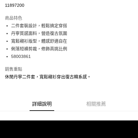
信用卡分期付款
11897200
3 期 0 利率 每期
NT$526
21家銀行
商品特色
6 期 0 利率 每期
NT$263
21家銀行
合作金庫商業銀行
第一商業銀行
二件套裝設計，輕鬆搞定穿搭
華南商業銀行
彰化商業銀行
合作金庫商業銀行
第一商業銀行
超商取貨付款
丹寧質感面料，營造復古氛圍
上海商業儲蓄銀行
台北富邦商業銀行
華南商業銀行
彰化商業銀行
國泰世華商業銀行
兆豐國際商業銀行
寬鬆襯衫版型，體感舒適自在
LINE Pay
上海商業儲蓄銀行
台北富邦商業銀行
臺灣中小企業銀行
台中商業銀行
俐落短褲剪裁，修飾高挑比例
國泰世華商業銀行
兆豐國際商業銀行
匯豐（台灣）商業銀行
華泰商業銀行
Apple Pay
臺灣中小企業銀行
台中商業銀行
58003861
聯邦商業銀行
遠東國際商業銀行
匯豐（台灣）商業銀行
華泰商業銀行
街口支付
元大商業銀行
永豐商業銀行
銷售重點
聯邦商業銀行
遠東國際商業銀行
玉山商業銀行
星展（台灣）商業銀行
元大商業銀行
永豐商業銀行
休閒丹寧二件套，寬鬆襯衫穿出復古韓系感。
悠遊付
台新國際商業銀行
中國信託商業銀行
玉山商業銀行
星展（台灣）商業銀行
台灣樂天信用卡公司
台新國際商業銀行
中國信託商業銀行
AFTEE先享後付
台灣樂天信用卡公司
相關說明
【關於「AFTEE先享後付」】
詳細說明
相關推薦
ATM付款
AFTEE先享後付是「在收到商品之後才付款」的支付方式。 讓您購物簡單
便利好安心！
１．簡單：不需註冊會員、不需綁卡、不需儲值。
運送方式
２．便利：只要手機號碼，簡訊認證，即可結帳。
３．安心：先確認商品／服務後，再付款。
全家 Family Mart 取貨付款