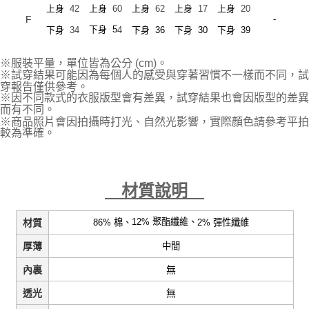
上身
42
上身
60
上身
62
上身
17
上身
20
F
-
下身 5
下身
34
下身 36
下身 30
下身 39
4
※服裝平量，單位皆為公分 (cm)。
※試穿結果可能因為每個人的感受與穿著習慣不一樣而不同，試
穿報告僅供參考。
※因不同款式的衣服版型會有差異，試穿結果也會因版型的差異
而有不同。
※商品照片會因拍攝時打光、自然光影響，實際顏色請參考平拍
較為準確。
材質說明
12% 聚酯纖維、
86% 棉、
2
% 彈性
纖維
材質
中間
厚薄
無
內裏
無
透光