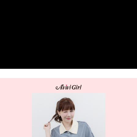
每筆NT$60，滿NT$599(含以上)免運費
【「AFTEE先享後付」結帳流程】
１．於結帳方式選擇「AFTEE先享後付」後，將跳轉至「AFTEE先享後付」
付款後全家取貨
結帳頁面，進行簡訊認證並確認金額後，即可完成結帳。
２．訂單成立數日內，您將收到繳費通知簡訊。
每筆NT$60，滿NT$599(含以上)免運費
３．收到繳費通知簡訊後14天內，點擊此簡訊中的連結，可透過四大超商／
ATM／網路銀行／等多元方式進行付款，方視為交易完成。
7-11取貨付款
※ 請注意：結帳手續完成當下不需立刻繳費，但若您需要取消訂單，請聯絡
每筆NT$60，滿NT$599(含以上)免運費
購買商品的店家。未經商家同意取消之訂單仍視為有效，需透過AFTEE先享
後付繳納相關費用。
付款後7-11取貨
※ 交易是否成功請以「AFTEE先享後付 」之結帳頁面顯示為準，若有關於
是否繳費成功／繳費後需取消欲退款等相關疑問，請聯繫「AFTEE先享後付
每筆NT$60，滿NT$599(含以上)免運費
客戶支援中心」
https://netprotections.freshdesk.com/support/home
宅配
【注意事項】
１．透過由恩沛科技股份有限公司提供之「AFTEE先享後付」服務完成之交
每筆NT$80，滿NT$599(含以上)免運費
易，需依本服務之必要範圍內提供個人資料，並將交易相關給付款項請求債
權轉讓予恩沛科技股份有限公司。
付款後門市自取
２．關於個人資料處理事宜，請瀏覽以下網址：
免運費
https://aftee.tw/terms/#terms3
３．未成年的使用者請事先徵得法定代理人或監護人之同意方可使用
「AFTEE先享後付」，若未經同意申辦者引起之損失，本公司不負相關責
任。
４．使用「AFTEE先享後付」時，將依據個別帳號之用戶狀況，依本公司即
時審查核予不同之上限額度；若仍有額度不足之情形，本公司將視審查結果
請求用戶進行身份認證。