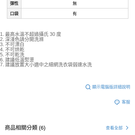
無
彈性
有
口袋
1. 最高水溫不超過攝氏 30 度
2. 深淺色請分開洗滌
3. 不可漂白
4. 不可烘乾
5. 不可乾洗
6. 建議低溫熨燙
7. 建議放置大小適中之細網洗衣袋弱速水洗
顯示電腦版詳細說明
客服
商品相關分類 (6)
查看全部