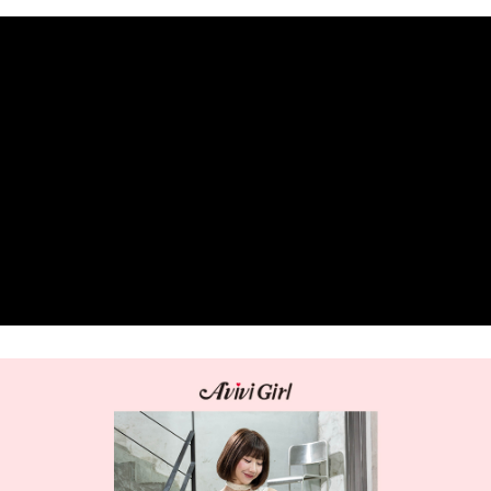
１．簡單：不需註冊會員、不需綁卡、不需儲值。
運送方式
２．便利：只要手機號碼，簡訊認證，即可結帳。
３．安心：先確認商品／服務後，再付款。
全家 Family Mart 取貨付款
每筆NT$60，滿NT$599(含以上)免運費
【「AFTEE先享後付」結帳流程】
１．於結帳方式選擇「AFTEE先享後付」後，將跳轉至「AFTEE先享後付」
付款後全家取貨
結帳頁面，進行簡訊認證並確認金額後，即可完成結帳。
２．訂單成立數日內，您將收到繳費通知簡訊。
每筆NT$60，滿NT$599(含以上)免運費
３．收到繳費通知簡訊後14天內，點擊此簡訊中的連結，可透過四大超商／
ATM／網路銀行／等多元方式進行付款，方視為交易完成。
7-11取貨付款
※ 請注意：結帳手續完成當下不需立刻繳費，但若您需要取消訂單，請聯絡
每筆NT$60，滿NT$599(含以上)免運費
購買商品的店家。未經商家同意取消之訂單仍視為有效，需透過AFTEE先享
後付繳納相關費用。
付款後7-11取貨
※ 交易是否成功請以「AFTEE先享後付 」之結帳頁面顯示為準，若有關於
是否繳費成功／繳費後需取消欲退款等相關疑問，請聯繫「AFTEE先享後付
每筆NT$60，滿NT$599(含以上)免運費
客戶支援中心」
https://netprotections.freshdesk.com/support/home
宅配
【注意事項】
１．透過由恩沛科技股份有限公司提供之「AFTEE先享後付」服務完成之交
每筆NT$80，滿NT$599(含以上)免運費
易，需依本服務之必要範圍內提供個人資料，並將交易相關給付款項請求債
權轉讓予恩沛科技股份有限公司。
付款後門市自取
２．關於個人資料處理事宜，請瀏覽以下網址：
免運費
https://aftee.tw/terms/#terms3
３．未成年的使用者請事先徵得法定代理人或監護人之同意方可使用
「AFTEE先享後付」，若未經同意申辦者引起之損失，本公司不負相關責