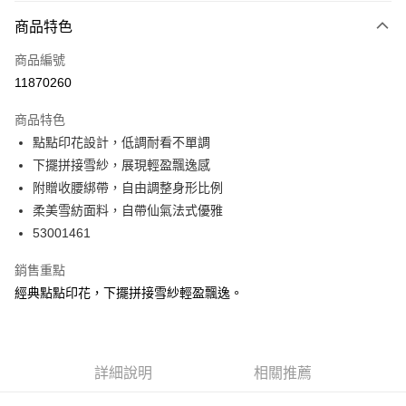
付款方式
商品特色
信用卡一次付款
商品編號
信用卡分期付款
11870260
3 期 0 利率 每期
NT$626
21家銀行
商品特色
6 期 0 利率 每期
NT$313
21家銀行
合作金庫商業銀行
第一商業銀行
點點印花設計，低調耐看不單調
華南商業銀行
彰化商業銀行
合作金庫商業銀行
第一商業銀行
超商取貨付款
下擺拼接雪紗，展現輕盈飄逸感
上海商業儲蓄銀行
台北富邦商業銀行
華南商業銀行
彰化商業銀行
國泰世華商業銀行
兆豐國際商業銀行
附贈收腰綁帶，自由調整身形比例
LINE Pay
上海商業儲蓄銀行
台北富邦商業銀行
臺灣中小企業銀行
台中商業銀行
柔美雪紡面料，自帶仙氣法式優雅
國泰世華商業銀行
兆豐國際商業銀行
匯豐（台灣）商業銀行
華泰商業銀行
Apple Pay
臺灣中小企業銀行
台中商業銀行
53001461
聯邦商業銀行
遠東國際商業銀行
匯豐（台灣）商業銀行
華泰商業銀行
街口支付
元大商業銀行
永豐商業銀行
銷售重點
聯邦商業銀行
遠東國際商業銀行
玉山商業銀行
星展（台灣）商業銀行
元大商業銀行
永豐商業銀行
經典點點印花，下擺拼接雪紗輕盈飄逸。
悠遊付
台新國際商業銀行
中國信託商業銀行
玉山商業銀行
星展（台灣）商業銀行
台灣樂天信用卡公司
台新國際商業銀行
中國信託商業銀行
AFTEE先享後付
台灣樂天信用卡公司
相關說明
【關於「AFTEE先享後付」】
詳細說明
相關推薦
ATM付款
AFTEE先享後付是「在收到商品之後才付款」的支付方式。 讓您購物簡單
便利好安心！