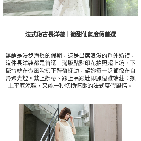
法式復古長洋裝｜微甜仙氣度假首選
無論是漫步海邊的假期，還是出席浪漫的戶外婚禮，
這件長洋裝都是首選！滿版點點印花拍照超上鏡，下
擺雪紗在微風吹拂下輕盈擺動，讓妳每一步都像在自
帶聚光燈。繫上綁帶、踩上高跟鞋即顯優雅端莊；換
上平底涼鞋，又能一秒切換慵懶的法式度假風情。