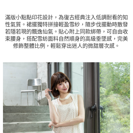
滿版小點點印花設計，為復古經典注入低調耐看的知
性氣質。裙擺獨特拼接輕盈雪紗，隨步伐擺動時散發
若隱若現的飄逸仙氣。貼心附上同款綁帶，可自由收
束腰身，搭配雪紡面料自然順身的高級垂墜感，完美
修飾整體比例，輕鬆穿出迷人的微甜層次感。