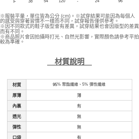
54
120
24
96
F
38
-
※服裝平量，單位皆為公分 (cm)。※試穿結果可能因為每個人
的感受與穿著習慣不一樣而不同，試穿報告僅供參考。
※因不同款式的鞋子版型會有差異，試穿結果也會因版型的差異
而有不同。
※商品照片會因拍攝時打光、自然光影響，實際顏色請參考平拍
較為準確。
材質說明
% 聚酯纖維、5% 彈性纖維
95
材質
薄
厚薄
有
內裏
無
透光
無
彈性
有
口袋