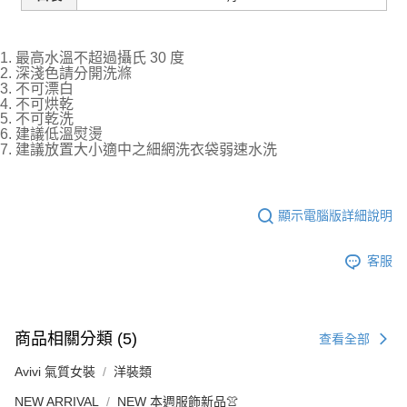
1. 最高水溫不超過攝氏 30 度
2. 深淺色請分開洗滌
3. 不可漂白
4. 不可烘乾
5. 不可乾洗
6. 建議低溫熨燙
7. 建議放置大小適中之細網洗衣袋弱速水洗
顯示電腦版詳細說明
客服
商品相關分類 (5)
查看全部
Avivi 氣質女裝
洋裝類
NEW ARRIVAL
NEW 本週服飾新品👚