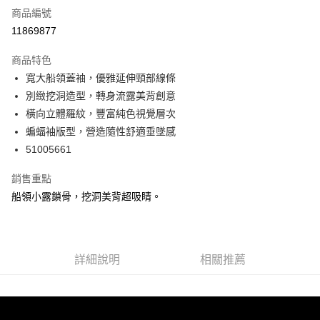
商品編號
信用卡分期付款
11869877
3 期 0 利率 每期
NT$360
21家銀行
商品特色
6 期 0 利率 每期
NT$180
21家銀行
合作金庫商業銀行
第一商業銀行
寬大船領蓋袖，優雅延伸頸部線條
華南商業銀行
彰化商業銀行
合作金庫商業銀行
第一商業銀行
超商取貨付款
別緻挖洞造型，轉身流露美背創意
上海商業儲蓄銀行
台北富邦商業銀行
華南商業銀行
彰化商業銀行
國泰世華商業銀行
兆豐國際商業銀行
橫向立體羅紋，豐富純色視覺層次
LINE Pay
上海商業儲蓄銀行
台北富邦商業銀行
臺灣中小企業銀行
台中商業銀行
蝙蝠袖版型，營造隨性舒適垂墜感
國泰世華商業銀行
兆豐國際商業銀行
匯豐（台灣）商業銀行
華泰商業銀行
Apple Pay
臺灣中小企業銀行
台中商業銀行
51005661
聯邦商業銀行
遠東國際商業銀行
匯豐（台灣）商業銀行
華泰商業銀行
街口支付
元大商業銀行
永豐商業銀行
銷售重點
聯邦商業銀行
遠東國際商業銀行
玉山商業銀行
星展（台灣）商業銀行
元大商業銀行
永豐商業銀行
船領小露鎖骨，挖洞美背超吸睛。
悠遊付
台新國際商業銀行
中國信託商業銀行
玉山商業銀行
星展（台灣）商業銀行
台灣樂天信用卡公司
台新國際商業銀行
中國信託商業銀行
AFTEE先享後付
台灣樂天信用卡公司
相關說明
【關於「AFTEE先享後付」】
詳細說明
相關推薦
ATM付款
AFTEE先享後付是「在收到商品之後才付款」的支付方式。 讓您購物簡單
便利好安心！
１．簡單：不需註冊會員、不需綁卡、不需儲值。
運送方式
２．便利：只要手機號碼，簡訊認證，即可結帳。