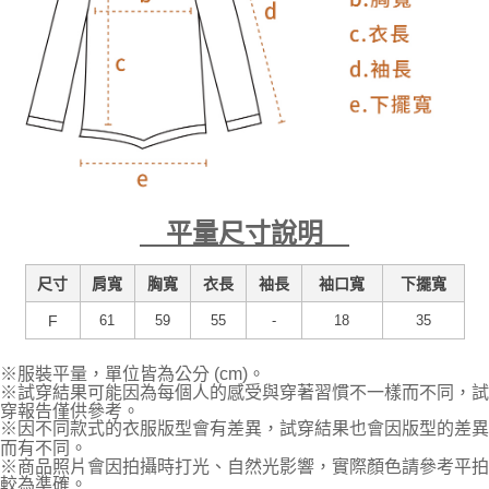
平量尺寸說明
尺寸
肩寬
胸寬
衣長
袖長
袖口寬
下擺寬
F
61
59
55
-
18
35
※服裝平量，單位皆為公分 (cm)。
※試穿結果可能因為每個人的感受與穿著習慣不一樣而不同，試
穿報告僅供參考。
※因不同款式的衣服版型會有差異，試穿結果也會因版型的差異
而有不同。
※商品照片會因拍攝時打光、自然光影響，實際顏色請參考平拍
較為準確。