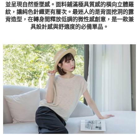
並呈現自然垂墜感。面料鋪滿極具質感的橫向立體羅
紋，讓純色針織更有層次。最迷人的是背面挖洞的露
背造型，在轉身間釋放低調的微性感創意，是一款兼
具設計感與舒適度的必備單品。