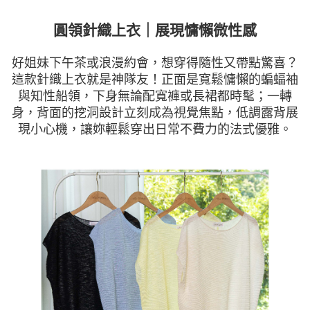
圓領針織上衣｜展現慵懶微性感
好姐妹下午茶或浪漫約會，想穿得隨性又帶點驚喜？
這款針織上衣就是神隊友！正面是寬鬆慵懶的蝙蝠袖
與知性船領，下身無論配寬褲或長裙都時髦；一轉
身，背面的挖洞設計立刻成為視覺焦點，低調露背展
現小心機，讓妳輕鬆穿出日常不費力的法式優雅。