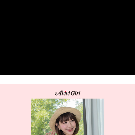
３．安心：先確認商品／服務後，再付款。
全家 Family Mart 取貨付款
每筆NT$60，滿NT$599(含以上)免運費
【「AFTEE先享後付」結帳流程】
１．於結帳方式選擇「AFTEE先享後付」後，將跳轉至「AFTEE先享後付」
付款後全家取貨
結帳頁面，進行簡訊認證並確認金額後，即可完成結帳。
２．訂單成立數日內，您將收到繳費通知簡訊。
每筆NT$60，滿NT$599(含以上)免運費
３．收到繳費通知簡訊後14天內，點擊此簡訊中的連結，可透過四大超商／
ATM／網路銀行／等多元方式進行付款，方視為交易完成。
7-11取貨付款
※ 請注意：結帳手續完成當下不需立刻繳費，但若您需要取消訂單，請聯絡
每筆NT$60，滿NT$599(含以上)免運費
購買商品的店家。未經商家同意取消之訂單仍視為有效，需透過AFTEE先享
後付繳納相關費用。
付款後7-11取貨
※ 交易是否成功請以「AFTEE先享後付 」之結帳頁面顯示為準，若有關於
是否繳費成功／繳費後需取消欲退款等相關疑問，請聯繫「AFTEE先享後付
每筆NT$60，滿NT$599(含以上)免運費
客戶支援中心」
https://netprotections.freshdesk.com/support/home
宅配
【注意事項】
１．透過由恩沛科技股份有限公司提供之「AFTEE先享後付」服務完成之交
每筆NT$80，滿NT$599(含以上)免運費
易，需依本服務之必要範圍內提供個人資料，並將交易相關給付款項請求債
權轉讓予恩沛科技股份有限公司。
付款後門市自取
２．關於個人資料處理事宜，請瀏覽以下網址：
免運費
https://aftee.tw/terms/#terms3
３．未成年的使用者請事先徵得法定代理人或監護人之同意方可使用
「AFTEE先享後付」，若未經同意申辦者引起之損失，本公司不負相關責
任。
４．使用「AFTEE先享後付」時，將依據個別帳號之用戶狀況，依本公司即