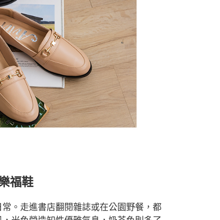
樂福
鞋
日常。走進書店翻閱雜誌或在公園野餐，都