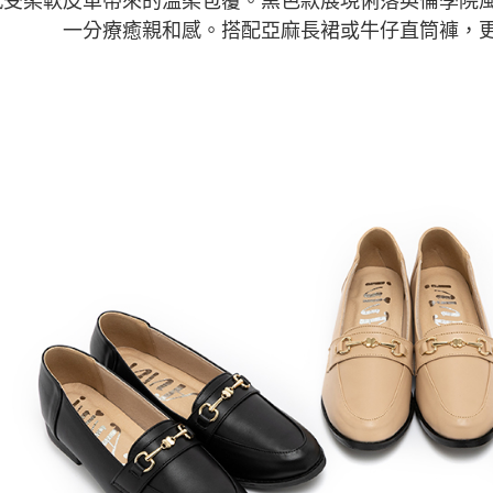
感受柔軟皮革帶來的溫柔包覆。黑色款展現俐落英倫學院
一分療癒親和感。搭配亞麻長裙或牛仔直筒褲，