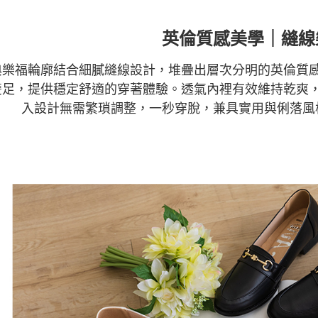
英倫質感美學｜縫線
典樂福輪廓結合細膩縫線設計，堆疊出層次分明的英倫質
雙足，提供穩定舒適的穿著體驗。透氣內裡有效維持乾爽
入設計無需繁瑣調整，一秒穿脫，兼具實用與俐落風