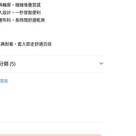
0 利率 每期
NT$213
21家銀行
庫商業銀行
第一商業銀行
典輪廓，縫線堆疊質感
業銀行
彰化商業銀行
入設計，一秒穿脫便利
庫商業銀行
第一商業銀行
付款
業儲蓄銀行
台北富邦商業銀行
業銀行
彰化商業銀行
裡布料，長時間舒適乾爽
華商業銀行
兆豐國際商業銀行
業儲蓄銀行
台北富邦商業銀行
小企業銀行
台中商業銀行
華商業銀行
兆豐國際商業銀行
台灣）商業銀行
華泰商業銀行
小企業銀行
台中商業銀行
業銀行
遠東國際商業銀行
經典耐看，套入即走舒適百搭
台灣）商業銀行
華泰商業銀行
業銀行
永豐商業銀行
業銀行
遠東國際商業銀行
業銀行
星展（台灣）商業銀行
業銀行
永豐商業銀行
際商業銀行
中國信託商業銀行
類 (5)
業銀行
星展（台灣）商業銀行
天信用卡公司
際商業銀行
中國信託商業銀行
享後付
薦｜舒適平底/跟鞋
天信用卡公司
客服
FTEE先享後付」】
適美鞋
牛津鞋、樂福鞋、瑪莉珍鞋
先享後付是「在收到商品之後才付款」的支付方式。 讓您購物簡單
心！
IVAL
NEW 本週鞋款新品👟
：不需註冊會員、不需綁卡、不需儲值。
：只要手機號碼，簡訊認證，即可結帳。
：先確認商品／服務後，再付款。
｜穿出「優職感」
☑ 上班舒適鞋款
ly Mart 取貨付款
EE先享後付」結帳流程】
0，滿NT$599(含以上)免運費
方式選擇「AFTEE先享後付」後，將跳轉至「AFTEE先享後
頁面，進行簡訊認證並確認金額後，即可完成結帳。