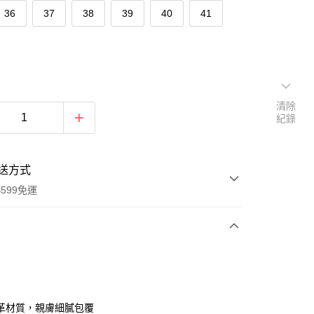
36
37
38
39
40
41
清除
紀錄
送方式
599免運
次付款
期付款
0 利率 每期
NT$426
21家銀行
革材質，親膚細膩包覆