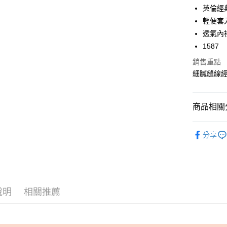
6 期 
合作金
英倫經
華南商
輕便套
合作金
超商取貨
上海商
華南商
透氣內
國泰世
LINE Pay
上海商
1587
臺灣中
國泰世
匯豐（
Apple Pay
銷售重點
臺灣中
聯邦商
細膩縫線
匯豐（
街口支付
元大商
聯邦商
玉山商
元大商
悠遊付
台新國
商品相關分
玉山商
台灣樂
台新國
AFTEE先
➤ 通勤推
台灣樂
相關說明
分享
【關於「A
Avivi 舒
ATM付款
AFTEE
便利好安
NEW ARR
１．簡單
全館商品
２．便利
運送方式
３．安心
說明
相關推薦
✿ 上班族
全家 Fami
【「AFT
每筆NT$6
１．於結帳
付」結帳