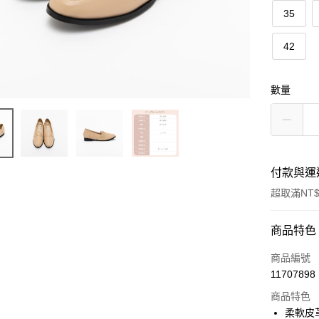
35
42
數量
付款與運
超取滿NT$
付款方式
商品特色
信用卡一
商品編號
11707898
信用卡分
商品特色
3 期 
柔軟皮