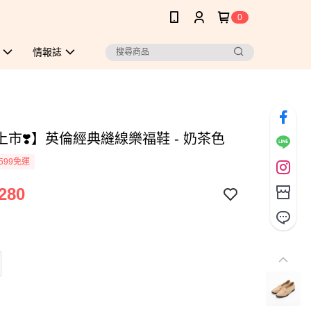
0
情報誌
上市❣️】英倫經典縫線樂福鞋 - 奶茶色
599免運
280