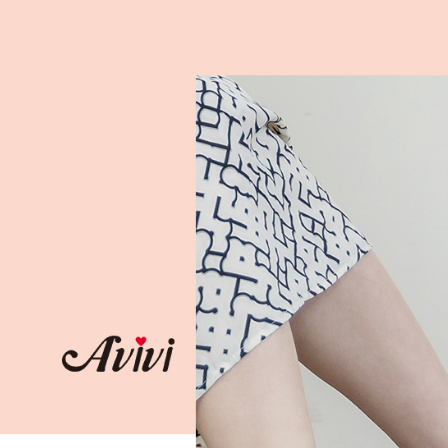
付款後全
２．訂單
３．收到繳
每筆NT$6
／ATM／
※ 請注意
7-11取貨
絡購買商品
先享後付
每筆NT$6
※ 交易是
是否繳費成
付款後7-1
付客戶支
每筆NT$6
【注意事
宅配
１．透過由
交易，需
每筆NT$8
求債權轉
２．關於
付款後門
https://aft
免運費
３．未成
「AFTE
任。
４．使用「
即時審查
結果請求
５．嚴禁
形，恩沛
動。