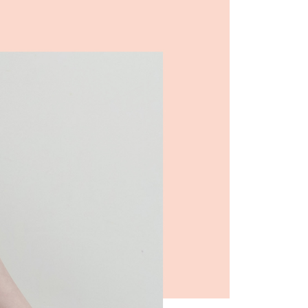
家取貨
成立數日內，您將收到繳費通知簡訊。
費通知簡訊後14天內，點擊此簡訊中的連結，可透過四大超商
0，滿NT$599(含以上)免運費
網路銀行／等多元方式進行付款，方視為交易完成。
：結帳手續完成當下不需立刻繳費，但若您需要取消訂單，請聯
付款
的店家。未經商家同意取消之訂單仍視為有效，需透過AFTEE
繳納相關費用。
0，滿NT$599(含以上)免運費
否成功請以「AFTEE先享後付 」之結帳頁面顯示為準，若有關於
功／繳費後需取消欲退款等相關疑問，請聯繫「AFTEE先享後
1取貨
援中心」
https://netprotections.freshdesk.com/support/home
0，滿NT$599(含以上)免運費
項】
恩沛科技股份有限公司提供之「AFTEE先享後付」服務完成之
依本服務之必要範圍內提供個人資料，並將交易相關給付款項請
0，滿NT$599(含以上)免運費
讓予恩沛科技股份有限公司。
個人資料處理事宜，請瀏覽以下網址：
市自取
ee.tw/terms/#terms3
年的使用者請事先徵得法定代理人或監護人之同意方可使用
E先享後付」，若未經同意申辦者引起之損失，本公司不負相關責
AFTEE先享後付」時，將依據個別帳號之用戶狀況，依本公司
核予不同之上限額度；若仍有額度不足之情形，本公司將視審查
用戶進行身份認證。
一人註冊多個帳號或使用他人資訊註冊。若發現惡意使用之情
科技股份有限公司將有權停止該用戶之使用額度並採取法律行