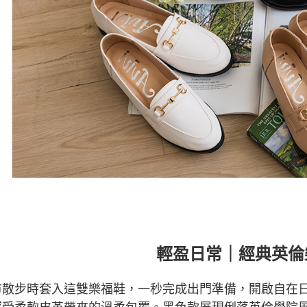
輕盈日常｜經典英倫
市散步時套入這雙樂福鞋，一秒完成出門準備，開啟自在