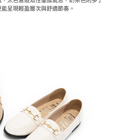
風，米色營造知性優雅氣息，奶茶色則多了
更能呈現輕盈層次與舒適節奏
。