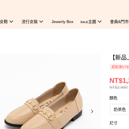
女鞋
流行女裝
Jewerly Box
sᴀʟᴇ主題
會員&門市
【新品
超取滿NT$
NT$1,
NT$2,980
顏色
奶茶色
尺寸