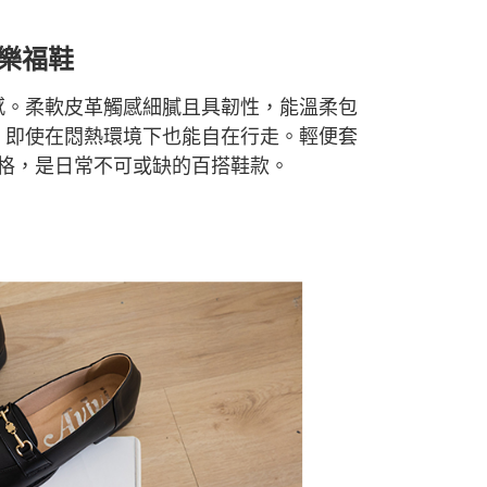
樂福
鞋
感。柔軟皮革觸感細膩且具韌性，能溫柔包
，即使在悶熱環境下也能自在行走。輕便套
格，是日常不可或缺的百搭鞋款
。