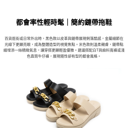
都會率性輕時髦｜簡約鏈帶拖鞋
百貨逛街或日常外出時，黑色款以皮革與鏈帶展現俐落酷感，金屬細節在
光線下更顯亮眼，成為整體造型的視覺焦點。米色款則溫柔襯膚，鏈帶點
綴增添一絲精緻氣息，讓穿搭更顯輕盈優雅。建議搭配白T與麻料寬褲或淺
色直筒牛仔褲，展現隨性卻有型的都會風格
。