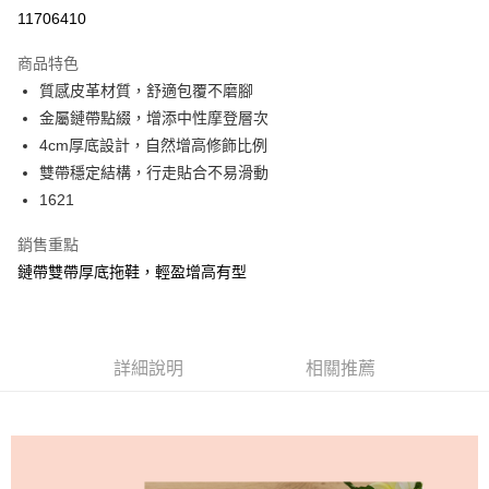
信用卡分期付款
11706410
3 期 0 利率 每期
NT$330
21家銀行
商品特色
6 期 0 利率 每期
NT$165
21家銀行
合作金庫商業銀行
第一商業銀行
質感皮革材質，舒適包覆不磨腳
華南商業銀行
彰化商業銀行
合作金庫商業銀行
第一商業銀行
超商取貨付款
金屬鏈帶點綴，增添中性摩登層次
上海商業儲蓄銀行
台北富邦商業銀行
華南商業銀行
彰化商業銀行
國泰世華商業銀行
兆豐國際商業銀行
4cm厚底設計，自然增高修飾比例
LINE Pay
上海商業儲蓄銀行
台北富邦商業銀行
臺灣中小企業銀行
台中商業銀行
雙帶穩定結構，行走貼合不易滑動
國泰世華商業銀行
兆豐國際商業銀行
匯豐（台灣）商業銀行
華泰商業銀行
Apple Pay
臺灣中小企業銀行
台中商業銀行
1621
聯邦商業銀行
遠東國際商業銀行
匯豐（台灣）商業銀行
華泰商業銀行
街口支付
元大商業銀行
永豐商業銀行
銷售重點
聯邦商業銀行
遠東國際商業銀行
玉山商業銀行
星展（台灣）商業銀行
元大商業銀行
永豐商業銀行
鏈帶雙帶厚底拖鞋，輕盈增高有型
悠遊付
台新國際商業銀行
中國信託商業銀行
玉山商業銀行
星展（台灣）商業銀行
台灣樂天信用卡公司
台新國際商業銀行
中國信託商業銀行
AFTEE先享後付
台灣樂天信用卡公司
相關說明
【關於「AFTEE先享後付」】
詳細說明
相關推薦
ATM付款
AFTEE先享後付是「在收到商品之後才付款」的支付方式。 讓您購物簡單
便利好安心！
１．簡單：不需註冊會員、不需綁卡、不需儲值。
運送方式
２．便利：只要手機號碼，簡訊認證，即可結帳。
３．安心：先確認商品／服務後，再付款。
全家 Family Mart 取貨付款