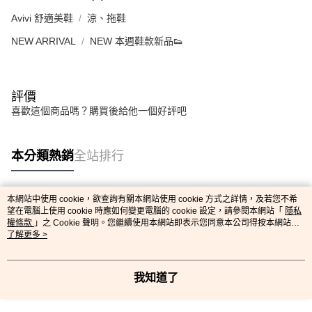
Avivi 舒適美鞋
涼、拖鞋
NEW ARRIVAL
NEW 本週鞋款新品👟
評價
喜歡這個商品嗎？購買後給他一個好評吧
本分類熱銷
全站排行
本網站中使用 cookie，欲查詢有關本網站使用 cookie 方式之詳情，及若您不希
熱門標籤
望在電腦上使用 cookie 時應如何變更電腦的 cookie 設定，請參閱本網站「
隱私
權條款
」之 Cookie 聲明。您繼續使用本網站即表示您同意本公司得按本網站使
用條款之 Cookie 聲明使用 cookie。
了解更多 >
我知道了