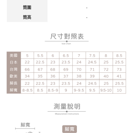
-
筒圍
-
筒
高