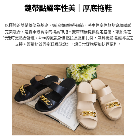
５．嚴禁一人註冊多個帳號或使用他人資訊註冊。若發現惡意使用之情形，
鏈帶點綴率性美｜厚底拖鞋
恩沛科技股份有限公司將有權停止該用戶之使用額度並採取法律行動。
以極簡的雙帶線條為基底，鑲嵌精緻鏈帶細節，將中性率性與都會精緻感
完美融合，是夏季最實穿的增高神拖。雙帶結構提供穩定包覆，讓腳背在
行走時更貼合舒適。4cm厚底設計自然拉長腿部比例，兼具視覺增高與穩定
支撐。輕量材質與拖鞋版型設計，讓日常穿脫更加快速便利
。