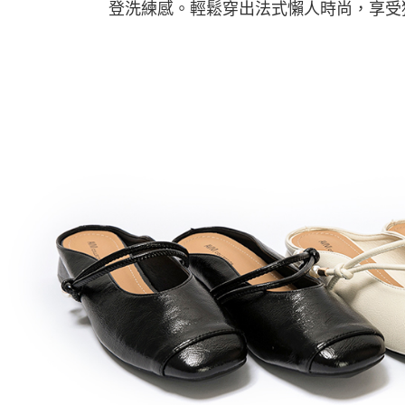
登洗練感。輕鬆穿出法式懶人時尚，享受