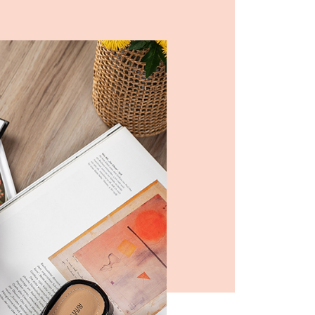
費通知簡訊後14天內，點擊此簡訊中的連結，可透過四大超商
0，滿NT$599(含以上)免運費
網路銀行／等多元方式進行付款，方視為交易完成。
：結帳手續完成當下不需立刻繳費，但若您需要取消訂單，請聯
付款
的店家。未經商家同意取消之訂單仍視為有效，需透過AFTEE
繳納相關費用。
0，滿NT$599(含以上)免運費
否成功請以「AFTEE先享後付 」之結帳頁面顯示為準，若有關於
功／繳費後需取消欲退款等相關疑問，請聯繫「AFTEE先享後
1取貨
援中心」
https://netprotections.freshdesk.com/support/home
0，滿NT$599(含以上)免運費
項】
恩沛科技股份有限公司提供之「AFTEE先享後付」服務完成之
依本服務之必要範圍內提供個人資料，並將交易相關給付款項請
0，滿NT$599(含以上)免運費
讓予恩沛科技股份有限公司。
個人資料處理事宜，請瀏覽以下網址：
市自取
ee.tw/terms/#terms3
年的使用者請事先徵得法定代理人或監護人之同意方可使用
E先享後付」，若未經同意申辦者引起之損失，本公司不負相關責
AFTEE先享後付」時，將依據個別帳號之用戶狀況，依本公司
核予不同之上限額度；若仍有額度不足之情形，本公司將視審查
用戶進行身份認證。
一人註冊多個帳號或使用他人資訊註冊。若發現惡意使用之情
科技股份有限公司將有權停止該用戶之使用額度並採取法律行