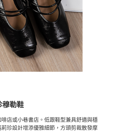
珍穆勒鞋
咖啡店
或小巷書店。低跟鞋型兼具舒適與穩
瑪莉珍設計增添優雅細節，方頭剪裁散發摩