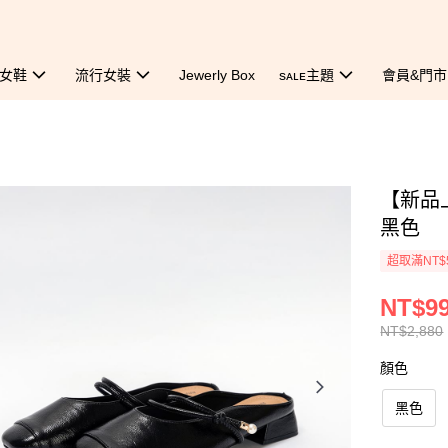
女鞋
流行女裝
Jewerly Box
sᴀʟᴇ主題
會員&門市
【新品
黑色
超取滿NT$
NT$9
NT$2,880
顏色
黑色