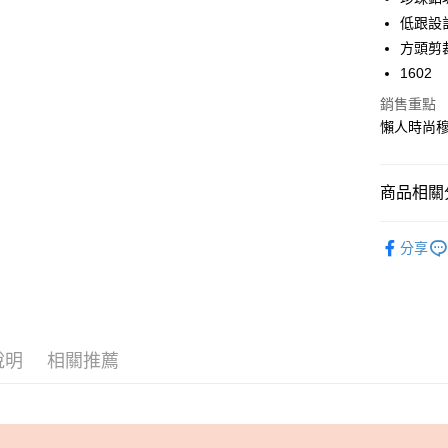
華南商
低跟設
合作金
超商取貨
上海商
華南商
方頭剪
國泰世
LINE Pay
上海商
1602
臺灣中
國泰世
匯豐（
Apple Pay
銷售重點
臺灣中
聯邦商
懶人時尚
匯豐（
街口支付
元大商
聯邦商
玉山商
元大商
悠遊付
台新國
商品相關分
玉山商
台灣樂
台新國
AFTEE先
Avivi 舒
台灣樂
相關說明
分享
【關於「A
NEW ARR
ATM付款
AFTEE
便利好安
全館商品
１．簡單
✿ 上班族
２．便利
運送方式
３．安心
說明
相關推薦
⭐️平價專櫃
全家 Fami
【「AFT
每筆NT$6
１．於結帳
付」結帳
付款後全
２．訂單