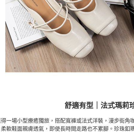
舒適有型｜法式瑪莉
值得一場小型療癒獨旅，搭配寬褲或法式洋裝，漫步街角
，柔軟鞋面親膚透氣，即使長時間走路也不累腳。珍珠釦