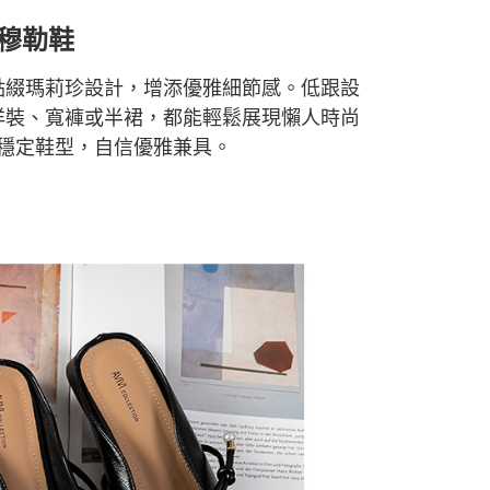
穆勒
鞋
點綴瑪莉珍設計，增添優雅細節感。低跟設
洋裝、寬褲或半裙，都能輕鬆展現懶人時尚
穩定鞋型，自信優雅兼具。