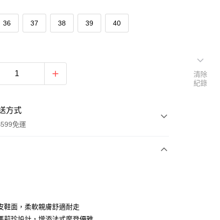
36
37
38
39
40
清除
紀錄
送方式
599免運
次付款
期付款
0 利率 每期
NT$330
21家銀行
皮鞋面，柔軟親膚舒適耐走
0 利率 每期
NT$165
21家銀行
庫商業銀行
第一商業銀行
瑪莉珍設計，增添法式摩登優雅