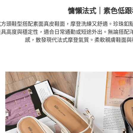
慵懶法式｜素色低跟
式方頭鞋型搭配素面真皮鞋面，摩登洗練又舒適。珍珠釦
兼具高度與穩定性，適合日常通勤或短途外出。無論搭配
感，散發現代法式摩登氣質。柔軟親膚鞋面與