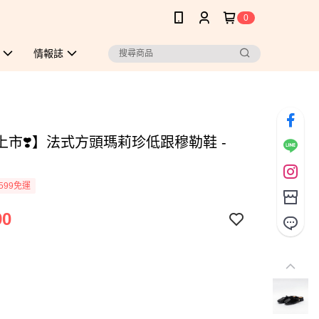
0
情報誌
上市❣️】法式方頭瑪莉珍低跟穆勒鞋 -
599免運
90