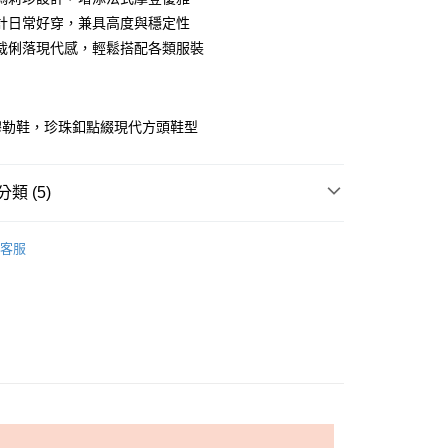
業銀行
彰化商業銀行
計日常好穿，兼具高度與穩定性
庫商業銀行
第一商業銀行
付款
業儲蓄銀行
台北富邦商業銀行
業銀行
彰化商業銀行
裁俐落現代感，輕鬆搭配各類服裝
華商業銀行
兆豐國際商業銀行
業儲蓄銀行
台北富邦商業銀行
小企業銀行
台中商業銀行
華商業銀行
兆豐國際商業銀行
台灣）商業銀行
華泰商業銀行
小企業銀行
台中商業銀行
業銀行
遠東國際商業銀行
穆勒鞋，珍珠釦點綴現代方頭鞋型
台灣）商業銀行
華泰商業銀行
業銀行
永豐商業銀行
業銀行
遠東國際商業銀行
業銀行
星展（台灣）商業銀行
業銀行
永豐商業銀行
際商業銀行
中國信託商業銀行
類 (5)
業銀行
星展（台灣）商業銀行
天信用卡公司
際商業銀行
中國信託商業銀行
享後付
適美鞋
穆勒鞋
天信用卡公司
客服
FTEE先享後付」】
IVAL
NEW 本週鞋款新品👟
先享後付是「在收到商品之後才付款」的支付方式。 讓您購物簡單
心！
：不需註冊會員、不需綁卡、不需儲值。
｜穿出「優職感」
：只要手機號碼，簡訊認證，即可結帳。
☑ 上班舒適鞋款
：先確認商品／服務後，再付款。
女鞋 $990
ly Mart 取貨付款
EE先享後付」結帳流程】
0，滿NT$599(含以上)免運費
方式選擇「AFTEE先享後付」後，將跳轉至「AFTEE先享後
頁面，進行簡訊認證並確認金額後，即可完成結帳。
家取貨
成立數日內，您將收到繳費通知簡訊。