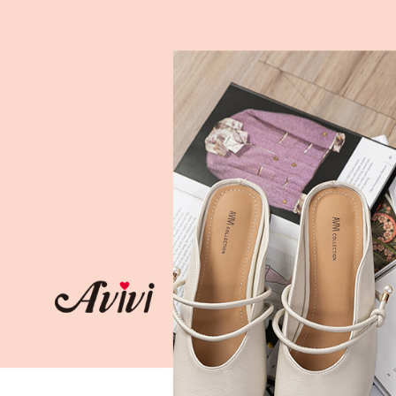
３．收到繳
每筆NT$6
／ATM／
※ 請注意
7-11取貨
絡購買商品
先享後付
每筆NT$6
※ 交易是
是否繳費成
付款後7-1
付客戶支
每筆NT$6
【注意事
宅配
１．透過由
交易，需
每筆NT$8
求債權轉
２．關於
付款後門
https://aft
免運費
３．未成
「AFTE
任。
４．使用「
即時審查
結果請求
５．嚴禁
形，恩沛
動。