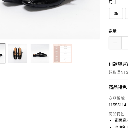
尺寸
35
數量
付款與運
超取滿NT$
付款方式
商品特色
信用卡一
商品編號
11555114
信用卡分
商品特色
3 期 
素面真
6 期 
合作金
珍珠釦