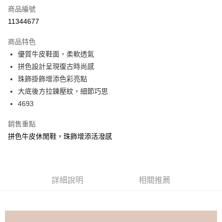
商品編號
信用卡分期付款
11344677
3 期 0 利率 每期
NT$826
21家銀行
商品特色
6 期 0 利率 每期
NT$413
21家銀行
合作金庫商業銀行
第一商業銀行
優質牛皮鞋面，柔軟透氣
華南商業銀行
彰化商業銀行
合作金庫商業銀行
第一商業銀行
超商取貨付款
拼色設計呈現復古時尚感
上海商業儲蓄銀行
台北富邦商業銀行
華南商業銀行
彰化商業銀行
國泰世華商業銀行
兆豐國際商業銀行
珠飾掛飾增添色彩亮點
LINE Pay
上海商業儲蓄銀行
台北富邦商業銀行
臺灣中小企業銀行
台中商業銀行
大底後方拉鍊壓紋，細節巧思
國泰世華商業銀行
兆豐國際商業銀行
匯豐（台灣）商業銀行
華泰商業銀行
Apple Pay
臺灣中小企業銀行
台中商業銀行
4693
聯邦商業銀行
遠東國際商業銀行
匯豐（台灣）商業銀行
華泰商業銀行
街口支付
元大商業銀行
永豐商業銀行
銷售重點
聯邦商業銀行
遠東國際商業銀行
玉山商業銀行
星展（台灣）商業銀行
元大商業銀行
永豐商業銀行
拼色牛皮休閒鞋，珠飾增添活潑感
悠遊付
台新國際商業銀行
中國信託商業銀行
玉山商業銀行
星展（台灣）商業銀行
台灣樂天信用卡公司
台新國際商業銀行
中國信託商業銀行
AFTEE先享後付
台灣樂天信用卡公司
相關說明
【關於「AFTEE先享後付」】
詳細說明
相關推薦
ATM付款
AFTEE先享後付是「在收到商品之後才付款」的支付方式。 讓您購物簡單
便利好安心！
１．簡單：不需註冊會員、不需綁卡、不需儲值。
運送方式
２．便利：只要手機號碼，簡訊認證，即可結帳。