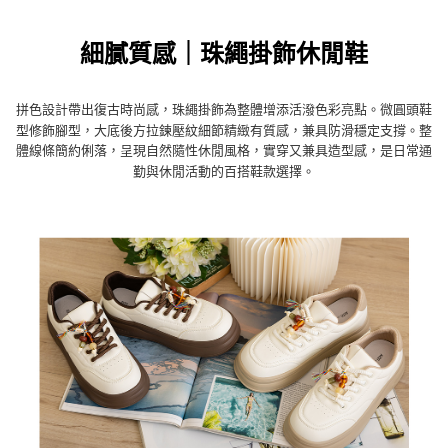
時審查核予不同之上限額度；若仍有額度不足之情形，本公司將視審查結果
請求用戶進行身份認證。
５．嚴禁一人註冊多個帳號或使用他人資訊註冊。若發現惡意使用之情形，
細膩質感｜珠繩掛飾休閒鞋
恩沛科技股份有限公司將有權停止該用戶之使用額度並採取法律行動。
拼色設計帶出復古時尚感，珠繩掛飾為整體增添活潑色彩亮點。微圓頭鞋
型修飾腳型，大底後方拉鍊壓紋細節精緻有質感，兼具防滑穩定支撐。整
體線條簡約俐落，呈現自然隨性休閒風格，實穿又兼具造型感，是日常通
勤與休閒活動的百搭鞋款選擇。