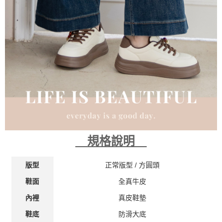
規格說明
正常版型 / 方
圓頭
版型
全真牛皮
鞋面
真皮鞋墊
內裡
防滑大底
鞋底