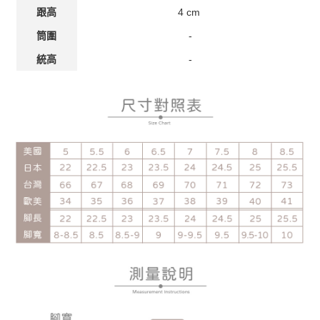
4 cm
跟高
-
筒圍
-
統高