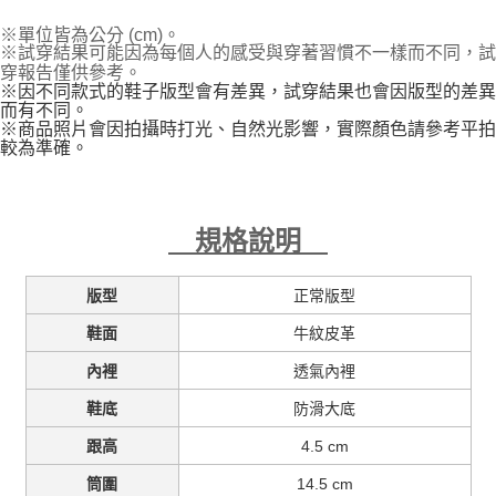
※單位皆為公分 (cm)。
※試穿結果可能因為每個人的感受與穿著習慣不一樣而不同，試
穿報告僅供參考。
※因不同款式的鞋子版型會有差異，試穿結果也會因版型的差異
而有不同。
※商品照片會因拍攝時打光、自然光影響，實際顏色請參考平拍
較為準確。
規格說明
正常版型
版型
牛紋皮革
鞋面
透氣內裡
內裡
防滑大底
鞋底
4.5 cm
跟高
cm
14.5
筒圍