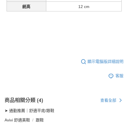
cm
12
統高
顯示電腦版詳細說明
客服
商品相關分類 (4)
查看全部
➤ 通勤推薦｜舒適平底/跟鞋
Avivi 舒適美鞋
跟鞋