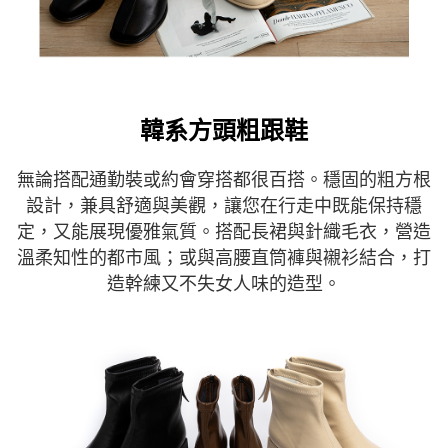
韓系方頭粗跟鞋
無論搭配通勤裝或約會穿搭都很百搭。穩固的粗方根
設計，兼具舒適與美觀，讓您在行走中既能保持穩
定，又能展現優雅氣質。搭配長裙與針織毛衣，營造
溫柔知性的都市風；或與高腰直筒褲與襯衫結合，打
造幹練又不失女人味的造型。