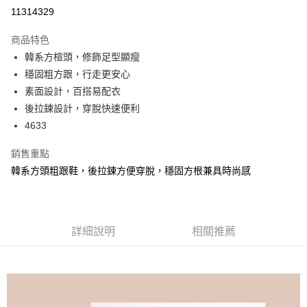
信用卡分期付款
11314329
3 期 0 利率 每期
NT$660
21家銀行
商品特色
6 期 0 利率 每期
NT$330
21家銀行
合作金庫商業銀行
第一商業銀行
韓系方楦頭，修飾足型顯瘦
華南商業銀行
彰化商業銀行
合作金庫商業銀行
第一商業銀行
超商取貨付款
穩固粗方跟，行走更安心
上海商業儲蓄銀行
台北富邦商業銀行
華南商業銀行
彰化商業銀行
國泰世華商業銀行
兆豐國際商業銀行
素面設計，百搭易配衣
LINE Pay
上海商業儲蓄銀行
台北富邦商業銀行
臺灣中小企業銀行
台中商業銀行
後拉鍊設計，穿脫快速便利
國泰世華商業銀行
兆豐國際商業銀行
匯豐（台灣）商業銀行
華泰商業銀行
Apple Pay
臺灣中小企業銀行
台中商業銀行
4633
聯邦商業銀行
遠東國際商業銀行
匯豐（台灣）商業銀行
華泰商業銀行
街口支付
元大商業銀行
永豐商業銀行
銷售重點
聯邦商業銀行
遠東國際商業銀行
玉山商業銀行
星展（台灣）商業銀行
元大商業銀行
永豐商業銀行
韓系方頭粗跟鞋，後拉鍊方便穿脫，穩固方根兼具時尚感
悠遊付
台新國際商業銀行
中國信託商業銀行
玉山商業銀行
星展（台灣）商業銀行
台灣樂天信用卡公司
台新國際商業銀行
中國信託商業銀行
AFTEE先享後付
台灣樂天信用卡公司
相關說明
【關於「AFTEE先享後付」】
詳細說明
相關推薦
ATM付款
AFTEE先享後付是「在收到商品之後才付款」的支付方式。 讓您購物簡單
便利好安心！
１．簡單：不需註冊會員、不需綁卡、不需儲值。
運送方式
２．便利：只要手機號碼，簡訊認證，即可結帳。
３．安心：先確認商品／服務後，再付款。
全家 Family Mart 取貨付款