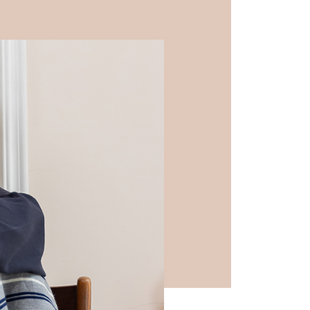
費通知簡訊後14天內，點擊此簡訊中的連結，可透過四大超商
0，滿NT$599(含以上)免運費
網路銀行／等多元方式進行付款，方視為交易完成。
：結帳手續完成當下不需立刻繳費，但若您需要取消訂單，請聯
付款
的店家。未經商家同意取消之訂單仍視為有效，需透過AFTEE
繳納相關費用。
0，滿NT$599(含以上)免運費
否成功請以「AFTEE先享後付 」之結帳頁面顯示為準，若有關於
功／繳費後需取消欲退款等相關疑問，請聯繫「AFTEE先享後
1取貨
援中心」
https://netprotections.freshdesk.com/support/home
0，滿NT$599(含以上)免運費
項】
恩沛科技股份有限公司提供之「AFTEE先享後付」服務完成之
依本服務之必要範圍內提供個人資料，並將交易相關給付款項請
0，滿NT$599(含以上)免運費
讓予恩沛科技股份有限公司。
個人資料處理事宜，請瀏覽以下網址：
市自取
ee.tw/terms/#terms3
年的使用者請事先徵得法定代理人或監護人之同意方可使用
E先享後付」，若未經同意申辦者引起之損失，本公司不負相關責
AFTEE先享後付」時，將依據個別帳號之用戶狀況，依本公司
核予不同之上限額度；若仍有額度不足之情形，本公司將視審查
用戶進行身份認證。
一人註冊多個帳號或使用他人資訊註冊。若發現惡意使用之情
科技股份有限公司將有權停止該用戶之使用額度並採取法律行