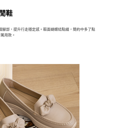
閒鞋
撐腳部，提升行走穩定感。鞋面蝴蝶結點綴，簡約中多了點
常萬用款。