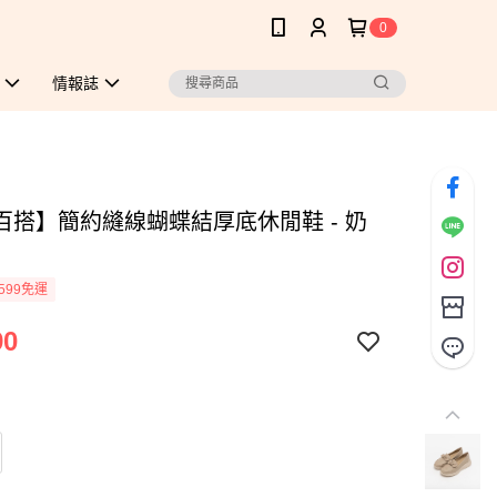
0
情報誌
百搭】簡約縫線蝴蝶結厚底休閒鞋 - 奶
599免運
90