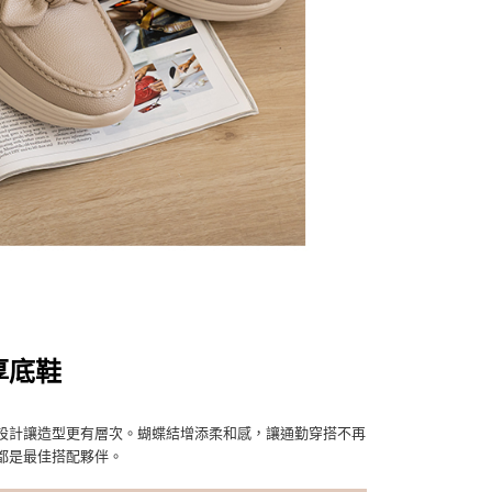
厚底鞋
設計讓造型更有層次。蝴蝶結增添柔和感，讓通勤穿搭不再
都是最佳搭配夥伴。