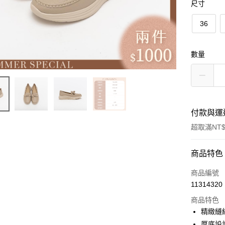
尺寸
36
數量
付款與運
超取滿NT$
付款方式
商品特色
信用卡一
商品編號
11314320
信用卡分
商品特色
3 期 
精緻縫
6 期 
合作金
厚底設