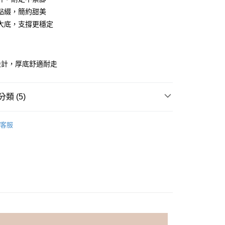
業銀行
彰化商業銀行
點綴，簡約甜美
庫商業銀行
第一商業銀行
付款
業儲蓄銀行
台北富邦商業銀行
業銀行
彰化商業銀行
大底，支撐更穩定
華商業銀行
兆豐國際商業銀行
業儲蓄銀行
台北富邦商業銀行
小企業銀行
台中商業銀行
華商業銀行
兆豐國際商業銀行
台灣）商業銀行
華泰商業銀行
小企業銀行
台中商業銀行
業銀行
遠東國際商業銀行
設計，厚底舒適耐走
台灣）商業銀行
華泰商業銀行
業銀行
永豐商業銀行
業銀行
遠東國際商業銀行
業銀行
星展（台灣）商業銀行
業銀行
永豐商業銀行
際商業銀行
中國信託商業銀行
類 (5)
業銀行
星展（台灣）商業銀行
天信用卡公司
際商業銀行
中國信託商業銀行
享後付
適美鞋
休閒鞋
天信用卡公司
客服
FTEE先享後付」】
先享後付是「在收到商品之後才付款」的支付方式。 讓您購物簡單
心！
｜穿出「優職感」
☑ 上班舒適鞋款
：不需註冊會員、不需綁卡、不需儲值。
女鞋 $990
：只要手機號碼，簡訊認證，即可結帳。
：先確認商品／服務後，再付款。
/服2件 $1000
ly Mart 取貨付款
EE先享後付」結帳流程】
0，滿NT$599(含以上)免運費
方式選擇「AFTEE先享後付」後，將跳轉至「AFTEE先享後
頁面，進行簡訊認證並確認金額後，即可完成結帳。
家取貨
成立數日內，您將收到繳費通知簡訊。