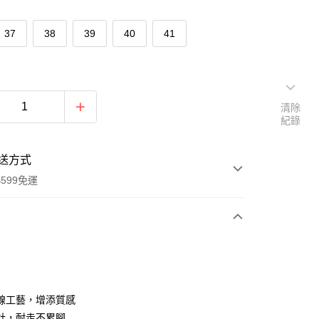
37
38
39
40
41
清除
紀錄
送方式
599免運
次付款
期付款
0 利率 每期
NT$330
21家銀行
線工藝，增添質感
0 利率 每期
NT$165
21家銀行
庫商業銀行
第一商業銀行
計，耐走不累腳