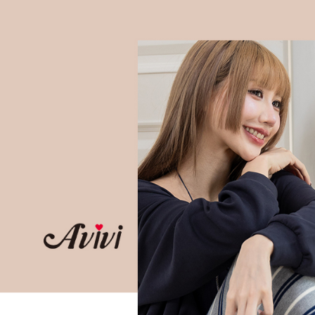
３．收到繳
每筆NT$6
／ATM／
※ 請注意
7-11取貨
絡購買商品
先享後付
每筆NT$6
※ 交易是
是否繳費成
付款後7-1
付客戶支
每筆NT$6
【注意事
宅配
１．透過由
交易，需
每筆NT$8
求債權轉
２．關於
付款後門
https://aft
免運費
３．未成
「AFTE
任。
４．使用「
即時審查
結果請求
５．嚴禁
形，恩沛
動。