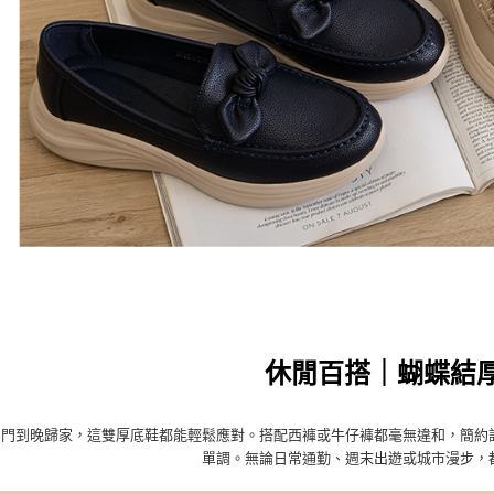
休閒百搭｜蝴蝶結
出門到晚歸家，這雙厚底鞋都能輕鬆應對。搭配西褲或牛仔褲都毫無違和，簡約
單調。無論日常通勤、週末出遊或城市漫步，