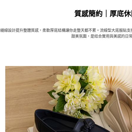
質感簡約｜厚底休
落縫線設計提升整體質感，柔軟厚底結構讓你走整天都不累。流線型大底服貼支
甜美氛圍，是結合實用與美感的日