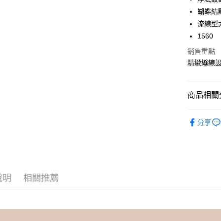
華南商
蝴蝶結
合作金
超商取貨
上海商
華南商
流線型
國泰世
LINE Pay
上海商
1560
臺灣中
國泰世
匯豐（
Apple Pay
銷售重點
臺灣中
聯邦商
精緻縫線
匯豐（
街口支付
元大商
聯邦商
玉山商
元大商
悠遊付
台新國
商品相關分
玉山商
台灣樂
台新國
AFTEE先
Avivi 舒
台灣樂
相關說明
分享
【關於「A
全館商品
ATM付款
AFTEE
便利好安
✿ 上班族
１．簡單
⭐️平價專櫃
２．便利
運送方式
３．安心
說明
相關推薦
📌夏特賣 鞋
全家 Fami
【「AFT
每筆NT$6
１．於結帳
付」結帳
付款後全
２．訂單