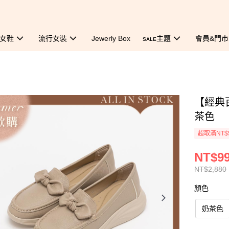
女鞋
流行女裝
Jewerly Box
sᴀʟᴇ主題
會員&門市
【經典
茶色
超取滿NT$
NT$9
NT$2,880
顏色
奶茶色