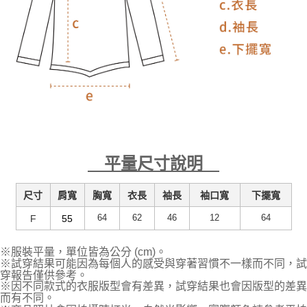
平量尺寸說明
尺寸
肩寬
胸寬
衣長
袖長
袖口寬
下擺寬
64
62
46
12
64
F
55
※服裝平量，單位皆為公分 (cm)。
※試穿結果可能因為每個人的感受與穿著習慣不一樣而不同，試
穿報告僅供參考。
※因不同款式的衣服版型會有差異，試穿結果也會因版型的差異
而有不同。