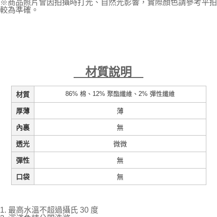
※商品照片會因拍攝時打光、自然光影響，實際顏色請參考平拍
較為準確。
材質說明
86% 棉、12% 聚酯纖維、2% 彈性纖維
材質
薄
厚薄
無
內裏
微微
透光
無
彈性
無
口袋
1. 最高水溫不超過攝氏 30 度