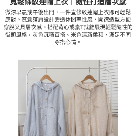
寬鬆條紋連帽上衣｜隨性打造層次感
微涼早晨或午後出門，一件直條紋連帽上衣即可輕鬆
應對。寬鬆落肩設計營造休閒率性感，開襟造型方便
穿脫又具層次感。搭配背心或素T就能展現輕鬆隨性的
街頭風格，灰色沉穩百搭、米色清新柔和，滿足不同
穿搭心情。