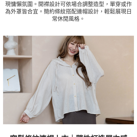
現慵懶氛圍。開襟設計可依場合調整造型，單穿或作
為外罩皆合宜。簡約條紋搭配連帽設計，輕鬆展現日
常休閒風格。