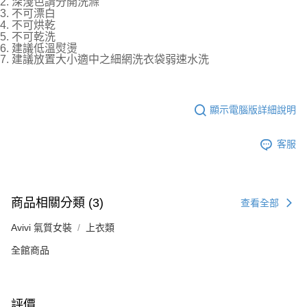
2. 深淺色請分開洗滌
3. 不可漂白
4. 不可烘乾
5. 不可乾洗
6. 建議低溫熨燙
7. 建議放置大小適中之細網洗衣袋弱速水洗
顯示電腦版詳細說明
客服
商品相關分類 (3)
查看全部
Avivi 氣質女裝
上衣類
全館商品
評價