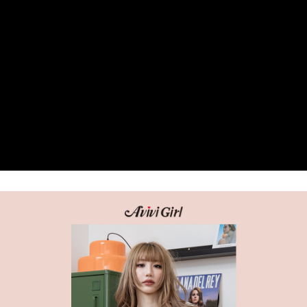
３．安心：先確認商品／服務後，再付款。
全家 Family Mart 取貨付款
每筆NT$60，滿NT$599(含以上)免運費
【「AFTEE先享後付」結帳流程】
１．於結帳方式選擇「AFTEE先享後付」後，將跳轉至「AFTEE先享後付」
付款後全家取貨
結帳頁面，進行簡訊認證並確認金額後，即可完成結帳。
２．訂單成立數日內，您將收到繳費通知簡訊。
每筆NT$60，滿NT$599(含以上)免運費
３．收到繳費通知簡訊後14天內，點擊此簡訊中的連結，可透過四大超商／
ATM／網路銀行／等多元方式進行付款，方視為交易完成。
7-11取貨付款
※ 請注意：結帳手續完成當下不需立刻繳費，但若您需要取消訂單，請聯絡
每筆NT$60，滿NT$599(含以上)免運費
購買商品的店家。未經商家同意取消之訂單仍視為有效，需透過AFTEE先享
後付繳納相關費用。
付款後7-11取貨
※ 交易是否成功請以「AFTEE先享後付 」之結帳頁面顯示為準，若有關於
是否繳費成功／繳費後需取消欲退款等相關疑問，請聯繫「AFTEE先享後付
每筆NT$60，滿NT$599(含以上)免運費
客戶支援中心」
https://netprotections.freshdesk.com/support/home
宅配
【注意事項】
１．透過由恩沛科技股份有限公司提供之「AFTEE先享後付」服務完成之交
每筆NT$80，滿NT$599(含以上)免運費
易，需依本服務之必要範圍內提供個人資料，並將交易相關給付款項請求債
權轉讓予恩沛科技股份有限公司。
付款後門市自取
２．關於個人資料處理事宜，請瀏覽以下網址：
免運費
https://aftee.tw/terms/#terms3
３．未成年的使用者請事先徵得法定代理人或監護人之同意方可使用
「AFTEE先享後付」，若未經同意申辦者引起之損失，本公司不負相關責
任。
４．使用「AFTEE先享後付」時，將依據個別帳號之用戶狀況，依本公司即