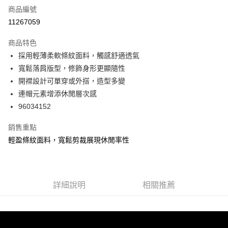
商品編號
信用卡分期付款
11267059
3 期 0 利率 每期
NT$460
21家銀行
商品特色
6 期 0 利率 每期
NT$230
21家銀行
合作金庫商業銀行
第一商業銀行
採用輕薄柔軟條紋面料，觸感舒適透氣
華南商業銀行
彰化商業銀行
合作金庫商業銀行
第一商業銀行
超商取貨付款
寬鬆落肩版型，修飾身形更顯隨性
上海商業儲蓄銀行
台北富邦商業銀行
華南商業銀行
彰化商業銀行
國泰世華商業銀行
兆豐國際商業銀行
開襟設計可單穿或外搭，造型多變
LINE Pay
上海商業儲蓄銀行
台北富邦商業銀行
臺灣中小企業銀行
台中商業銀行
連帽元素增添休閒層次感
國泰世華商業銀行
兆豐國際商業銀行
匯豐（台灣）商業銀行
華泰商業銀行
Apple Pay
臺灣中小企業銀行
台中商業銀行
96034152
聯邦商業銀行
遠東國際商業銀行
匯豐（台灣）商業銀行
華泰商業銀行
街口支付
元大商業銀行
永豐商業銀行
銷售重點
聯邦商業銀行
遠東國際商業銀行
玉山商業銀行
星展（台灣）商業銀行
元大商業銀行
永豐商業銀行
輕盈條紋面料，寬鬆剪裁展現休閒率性
悠遊付
台新國際商業銀行
中國信託商業銀行
玉山商業銀行
星展（台灣）商業銀行
台灣樂天信用卡公司
台新國際商業銀行
中國信託商業銀行
AFTEE先享後付
台灣樂天信用卡公司
相關說明
【關於「AFTEE先享後付」】
詳細說明
相關推薦
ATM付款
AFTEE先享後付是「在收到商品之後才付款」的支付方式。 讓您購物簡單
便利好安心！
１．簡單：不需註冊會員、不需綁卡、不需儲值。
運送方式
２．便利：只要手機號碼，簡訊認證，即可結帳。