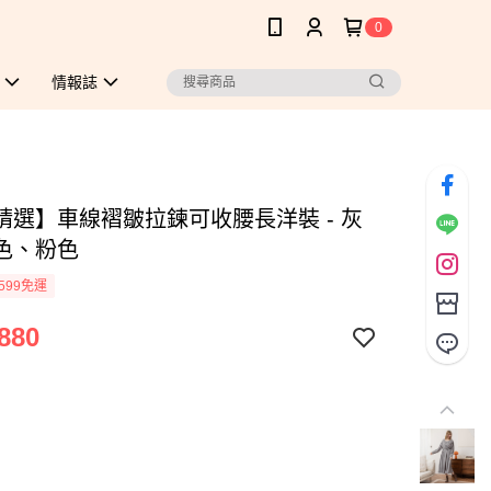
0
情報誌
精選】車線褶皺拉鍊可收腰長洋裝 - 灰
色、粉色
599免運
880