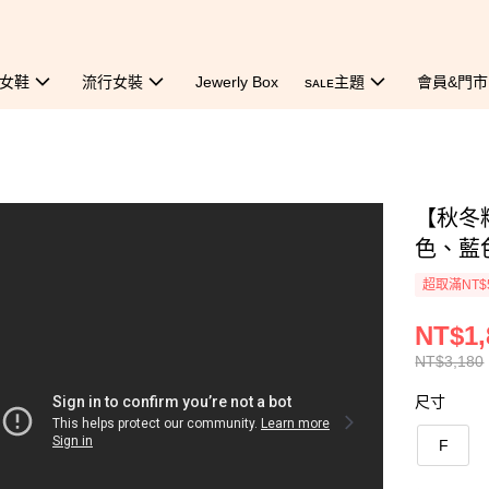
女鞋
流行女裝
Jewerly Box
sᴀʟᴇ主題
會員&門市
【秋冬
色、藍
超取滿NT$
NT$1,
NT$3,180
尺寸
F