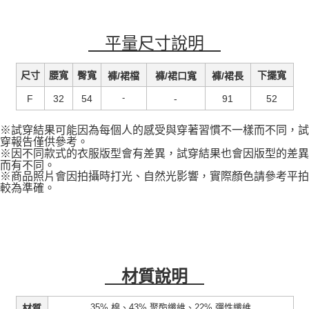
平量尺寸說明
尺寸
腰寬
臀寬
褲/裙檔
褲/裙口寬
褲/裙長
下擺寬
-
F
32
54
-
91
52
※試穿結果可能因為每個人的感受與穿著習慣不一樣而不同，試
穿報告僅供參考。
※因不同款式的衣服版型會有差異，試穿結果也會因版型的差異
而有不同。
※商品照片會因拍攝時打光、自然光影響，實際顏色請參考平拍
較為準確。
材質說明
35% 棉、43% 聚酯纖維、22% 彈性纖維
材質