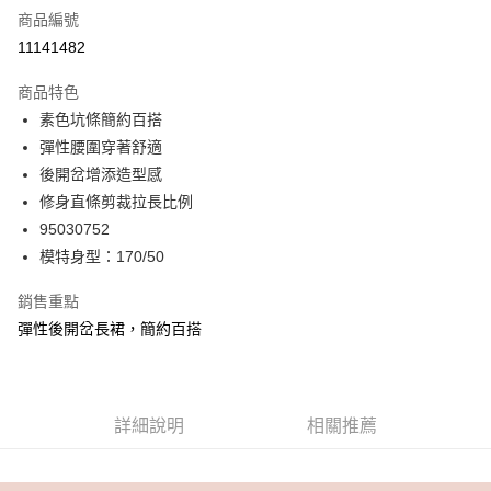
商品編號
信用卡分期付款
11141482
3 期 0 利率 每期
NT$460
21家銀行
商品特色
6 期 0 利率 每期
NT$230
21家銀行
合作金庫商業銀行
第一商業銀行
素色坑條簡約百搭
華南商業銀行
彰化商業銀行
合作金庫商業銀行
第一商業銀行
超商取貨付款
彈性腰圍穿著舒適
上海商業儲蓄銀行
台北富邦商業銀行
華南商業銀行
彰化商業銀行
國泰世華商業銀行
兆豐國際商業銀行
後開岔增添造型感
LINE Pay
上海商業儲蓄銀行
台北富邦商業銀行
臺灣中小企業銀行
台中商業銀行
修身直條剪裁拉長比例
國泰世華商業銀行
兆豐國際商業銀行
匯豐（台灣）商業銀行
華泰商業銀行
Apple Pay
臺灣中小企業銀行
台中商業銀行
95030752
聯邦商業銀行
遠東國際商業銀行
匯豐（台灣）商業銀行
華泰商業銀行
模特身型：170/50
街口支付
元大商業銀行
永豐商業銀行
聯邦商業銀行
遠東國際商業銀行
玉山商業銀行
星展（台灣）商業銀行
元大商業銀行
永豐商業銀行
銷售重點
悠遊付
台新國際商業銀行
中國信託商業銀行
玉山商業銀行
星展（台灣）商業銀行
彈性後開岔長裙，簡約百搭
台灣樂天信用卡公司
台新國際商業銀行
中國信託商業銀行
AFTEE先享後付
台灣樂天信用卡公司
相關說明
【關於「AFTEE先享後付」】
ATM付款
AFTEE先享後付是「在收到商品之後才付款」的支付方式。 讓您購物簡單
詳細說明
相關推薦
便利好安心！
１．簡單：不需註冊會員、不需綁卡、不需儲值。
運送方式
２．便利：只要手機號碼，簡訊認證，即可結帳。