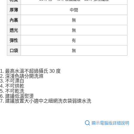
中間
厚薄
無
內裏
無
透光
有
彈性
無
口袋
1. 最高水溫不超過攝氏 30 度
2. 深淺色請分開洗滌
3. 不可漂白
4. 不可烘乾
5. 不可乾洗
6. 建議低溫熨燙
7. 建議放置大小適中之細網洗衣袋弱速水洗
顯示電腦版詳細說明