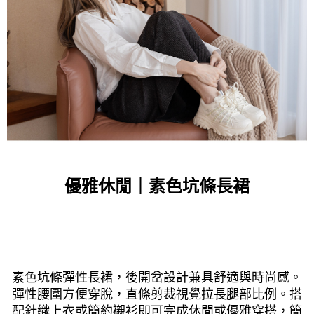
優雅休閒｜素色坑條長裙
素色坑條彈性長裙，後開岔設計兼具舒適與時尚感。
彈性腰圍方便穿脫，直條剪裁視覺拉長腿部比例。搭
配針織上衣或簡約襯衫即可完成休閒或優雅穿搭，簡