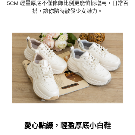
5CM 輕量厚底不僅修飾比例更能悄悄增高，日常百
搭，讓你隨時散發少女魅力。
愛心點綴，輕盈厚底小白鞋