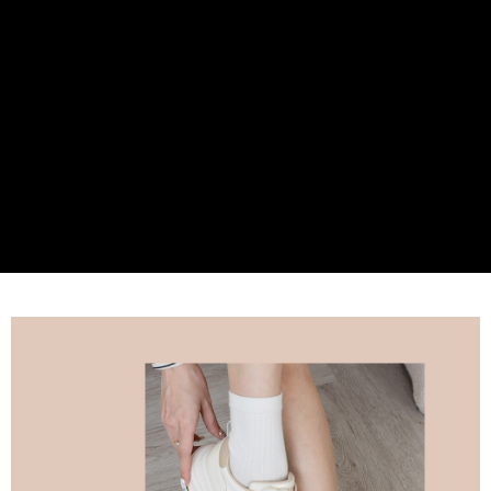
３．安心：先確認商品／服務後，再付款。
全家 Family Mart 取貨付款
每筆NT$60，滿NT$599(含以上)免運費
【「AFTEE先享後付」結帳流程】
１．於結帳方式選擇「AFTEE先享後付」後，將跳轉至「AFTEE先享後付」
付款後全家取貨
結帳頁面，進行簡訊認證並確認金額後，即可完成結帳。
２．訂單成立數日內，您將收到繳費通知簡訊。
每筆NT$60，滿NT$599(含以上)免運費
３．收到繳費通知簡訊後14天內，點擊此簡訊中的連結，可透過四大超商／
ATM／網路銀行／等多元方式進行付款，方視為交易完成。
7-11取貨付款
※ 請注意：結帳手續完成當下不需立刻繳費，但若您需要取消訂單，請聯絡
每筆NT$60，滿NT$599(含以上)免運費
購買商品的店家。未經商家同意取消之訂單仍視為有效，需透過AFTEE先享
後付繳納相關費用。
付款後7-11取貨
※ 交易是否成功請以「AFTEE先享後付 」之結帳頁面顯示為準，若有關於
是否繳費成功／繳費後需取消欲退款等相關疑問，請聯繫「AFTEE先享後付
每筆NT$60，滿NT$599(含以上)免運費
客戶支援中心」
https://netprotections.freshdesk.com/support/home
宅配
【注意事項】
１．透過由恩沛科技股份有限公司提供之「AFTEE先享後付」服務完成之交
每筆NT$80，滿NT$599(含以上)免運費
易，需依本服務之必要範圍內提供個人資料，並將交易相關給付款項請求債
權轉讓予恩沛科技股份有限公司。
付款後門市自取
２．關於個人資料處理事宜，請瀏覽以下網址：
免運費
https://aftee.tw/terms/#terms3
３．未成年的使用者請事先徵得法定代理人或監護人之同意方可使用
「AFTEE先享後付」，若未經同意申辦者引起之損失，本公司不負相關責
任。
４．使用「AFTEE先享後付」時，將依據個別帳號之用戶狀況，依本公司即