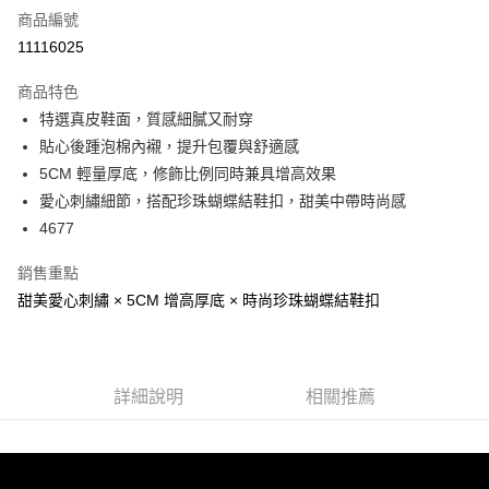
商品編號
信用卡分期付款
11116025
3 期 0 利率 每期
NT$860
21家銀行
商品特色
6 期 0 利率 每期
NT$430
21家銀行
合作金庫商業銀行
第一商業銀行
特選真皮鞋面，質感細膩又耐穿
華南商業銀行
彰化商業銀行
合作金庫商業銀行
第一商業銀行
超商取貨付款
貼心後踵泡棉內襯，提升包覆與舒適感
上海商業儲蓄銀行
台北富邦商業銀行
華南商業銀行
彰化商業銀行
國泰世華商業銀行
兆豐國際商業銀行
5CM 輕量厚底，修飾比例同時兼具增高效果
LINE Pay
上海商業儲蓄銀行
台北富邦商業銀行
臺灣中小企業銀行
台中商業銀行
愛心刺繡細節，搭配珍珠蝴蝶結鞋扣，甜美中帶時尚感
國泰世華商業銀行
兆豐國際商業銀行
匯豐（台灣）商業銀行
華泰商業銀行
Apple Pay
臺灣中小企業銀行
台中商業銀行
4677
聯邦商業銀行
遠東國際商業銀行
匯豐（台灣）商業銀行
華泰商業銀行
街口支付
元大商業銀行
永豐商業銀行
銷售重點
聯邦商業銀行
遠東國際商業銀行
玉山商業銀行
星展（台灣）商業銀行
元大商業銀行
永豐商業銀行
甜美愛心刺繡 × 5CM 增高厚底 × 時尚珍珠蝴蝶結鞋扣
悠遊付
台新國際商業銀行
中國信託商業銀行
玉山商業銀行
星展（台灣）商業銀行
台灣樂天信用卡公司
台新國際商業銀行
中國信託商業銀行
AFTEE先享後付
台灣樂天信用卡公司
相關說明
【關於「AFTEE先享後付」】
詳細說明
相關推薦
ATM付款
AFTEE先享後付是「在收到商品之後才付款」的支付方式。 讓您購物簡單
便利好安心！
１．簡單：不需註冊會員、不需綁卡、不需儲值。
運送方式
２．便利：只要手機號碼，簡訊認證，即可結帳。