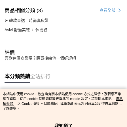
商品相關分類 (3)
查看全部
➤ 韓款直送｜時尚真皮鞋
Avivi 舒適美鞋
休閒鞋
評價
喜歡這個商品嗎？購買後給他一個好評吧
本分類熱銷
全站排行
本網站中使用 cookie，欲查詢有關本網站使用 cookie 方式之詳情，及若您不希
熱門標籤
望在電腦上使用 cookie 時應如何變更電腦的 cookie 設定，請參閱本網站「
隱私
權條款
」之 Cookie 聲明。您繼續使用本網站即表示您同意本公司得按本網站使
用條款之 Cookie 聲明使用 cookie。
了解更多 >
我知道了