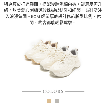
特選真皮打造鞋面，搭配後踵泡棉內襯，舒適度再升
級。甜美愛心刺繡與珍珠蝴蝶結鞋扣細節，為鞋履注
入浪漫氛圍。5CM 輕量厚底設計修飾腿型比例，休
閒、約會都能輕鬆駕馭。