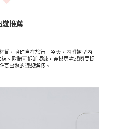
出遊推薦
材質，陪你自在旅行一整天。內附裙型內
曲線。附贈可拆卸項鍊，穿搭層次感瞬間提
盛夏出遊的理想選擇。