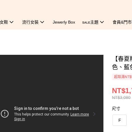
女鞋
流行女裝
Jewerly Box
sᴀʟᴇ主題
會員&門市
【春夏
色、藍
超取滿NT$
NT$1,
NT$3,080
尺寸
F