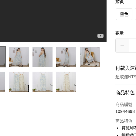
顏色
黑色
數量
付款與運
超取滿NT$
付款方式
商品特色
信用卡一
商品編號
10944698
信用卡分
商品特色
3 期 
質感印
6 期 
合作金
細肩帶