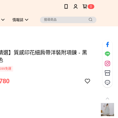
0
情報誌
精選】質感印花細肩帶洋裝附項鍊 - 黑
色
599免運
780