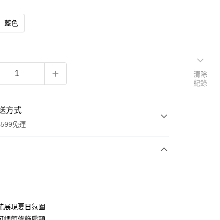
藍色
清除
紀錄
送方式
599免運
次付款
期付款
0 利率 每期
NT$593
21家銀行
花展現夏日氛圍
0 利率 每期
NT$296
21家銀行
庫商業銀行
第一商業銀行
可調節修飾肩頸