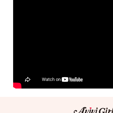
３．收到繳
每筆NT$6
／ATM／
※ 請注意
7-11取貨
絡購買商品
先享後付
每筆NT$6
※ 交易是
是否繳費成
付款後7-1
付客戶支
每筆NT$6
【注意事
宅配
１．透過由
交易，需
每筆NT$8
求債權轉
２．關於
付款後門
https://aft
免運費
３．未成
「AFTE
任。
４．使用「
即時審查
結果請求
５．嚴禁
形，恩沛
動。