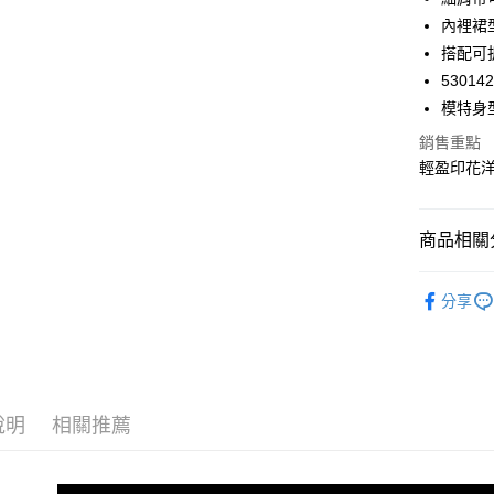
華南商
內裡裙
合作金
超商取貨
上海商
華南商
搭配可
國泰世
LINE Pay
上海商
53014
臺灣中
國泰世
模特身型
匯豐（
Apple Pay
臺灣中
聯邦商
銷售重點
匯豐（
街口支付
元大商
聯邦商
輕盈印花
玉山商
元大商
悠遊付
台新國
玉山商
台灣樂
台新國
AFTEE先
商品相關分
台灣樂
相關說明
Avivi 氣
【關於「A
ATM付款
分享
AFTEE
全館商品
便利好安
１．簡單
✿ 出遊款
２．便利
運送方式
３．安心
全家 Fami
說明
相關推薦
【「AFT
每筆NT$6
１．於結帳
付」結帳
付款後全
２．訂單