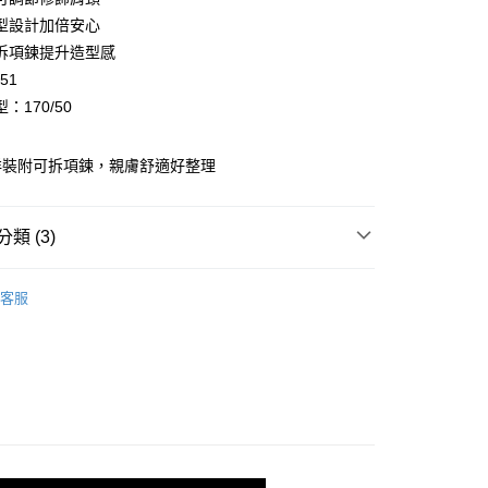
業銀行
彰化商業銀行
型設計加倍安心
庫商業銀行
第一商業銀行
付款
業儲蓄銀行
台北富邦商業銀行
業銀行
彰化商業銀行
拆項鍊提升造型感
華商業銀行
兆豐國際商業銀行
業儲蓄銀行
台北富邦商業銀行
251
小企業銀行
台中商業銀行
華商業銀行
兆豐國際商業銀行
：170/50
台灣）商業銀行
華泰商業銀行
小企業銀行
台中商業銀行
業銀行
遠東國際商業銀行
台灣）商業銀行
華泰商業銀行
業銀行
永豐商業銀行
業銀行
遠東國際商業銀行
洋裝附可拆項鍊，親膚舒適好整理
業銀行
星展（台灣）商業銀行
業銀行
永豐商業銀行
際商業銀行
中國信託商業銀行
業銀行
星展（台灣）商業銀行
天信用卡公司
際商業銀行
中國信託商業銀行
享後付
類 (3)
天信用卡公司
質女裝
洋裝類
FTEE先享後付」】
客服
先享後付是「在收到商品之後才付款」的支付方式。 讓您購物簡單
心！
：不需註冊會員、不需綁卡、不需儲值。
 | 約會、出國都適穿
★ 旅遊打卡人氣服飾
：只要手機號碼，簡訊認證，即可結帳。
：先確認商品／服務後，再付款。
ly Mart 取貨付款
EE先享後付」結帳流程】
0，滿NT$599(含以上)免運費
方式選擇「AFTEE先享後付」後，將跳轉至「AFTEE先享後
頁面，進行簡訊認證並確認金額後，即可完成結帳。
家取貨
成立數日內，您將收到繳費通知簡訊。