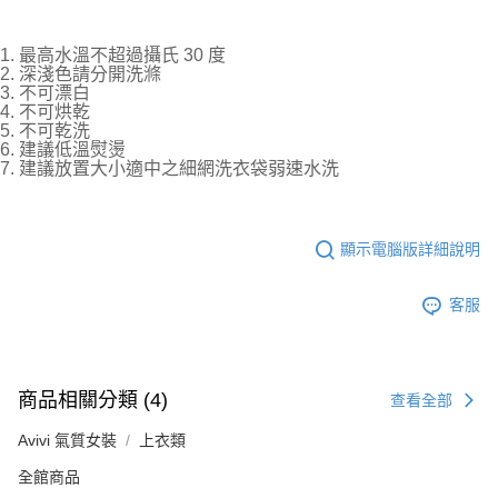
1. 最高水溫不超過攝氏 30 度
2. 深淺色請分開洗滌
3. 不可漂白
4. 不可烘乾
5. 不可乾洗
6. 建議低溫熨燙
7. 建議放置大小適中之細網洗衣袋弱速水洗
顯示電腦版詳細說明
客服
商品相關分類 (4)
查看全部
Avivi 氣質女裝
上衣類
全館商品