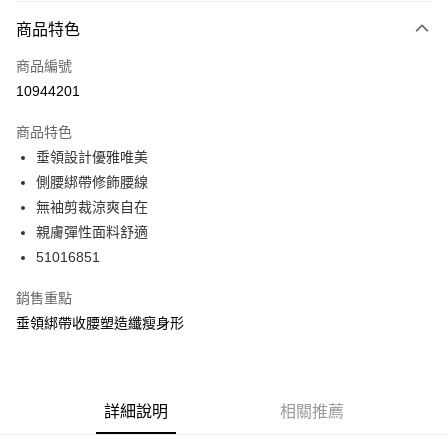
付款方式
商品特色
信用卡一次付款
商品編號
信用卡分期付款
10944201
3 期 0 利率 每期
NT$393
21家銀行
商品特色
6 期 0 利率 每期
NT$196
21家銀行
合作金庫商業銀行
第一商業銀行
垂領設計優雅唯美
華南商業銀行
彰化商業銀行
合作金庫商業銀行
第一商業銀行
超商取貨付款
側腰綁帶修飾腰線
上海商業儲蓄銀行
台北富邦商業銀行
華南商業銀行
彰化商業銀行
國泰世華商業銀行
兆豐國際商業銀行
無袖剪裁涼爽自在
LINE Pay
上海商業儲蓄銀行
台北富邦商業銀行
臺灣中小企業銀行
台中商業銀行
親膚彈性面料舒適
國泰世華商業銀行
兆豐國際商業銀行
匯豐（台灣）商業銀行
華泰商業銀行
Apple Pay
臺灣中小企業銀行
台中商業銀行
51016851
聯邦商業銀行
遠東國際商業銀行
匯豐（台灣）商業銀行
華泰商業銀行
街口支付
元大商業銀行
永豐商業銀行
銷售重點
聯邦商業銀行
遠東國際商業銀行
玉山商業銀行
星展（台灣）商業銀行
元大商業銀行
永豐商業銀行
垂領綁帶收腰塑造纖瘦身形
悠遊付
台新國際商業銀行
中國信託商業銀行
玉山商業銀行
星展（台灣）商業銀行
台灣樂天信用卡公司
台新國際商業銀行
中國信託商業銀行
AFTEE先享後付
台灣樂天信用卡公司
相關說明
【關於「AFTEE先享後付」】
詳細說明
相關推薦
ATM付款
AFTEE先享後付是「在收到商品之後才付款」的支付方式。 讓您購物簡單
便利好安心！