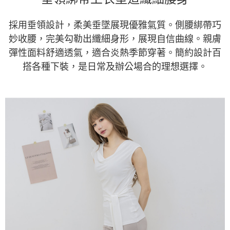
採用垂領設計，柔美垂墜展現優雅氣質。側腰綁帶巧
妙收腰，完美勾勒出纖細身形，展現自信曲線。親膚
彈性面料舒適透氣，適合炎熱季節穿著。簡約設計百
搭各種下裝，是日常及辦公場合的理想選擇。