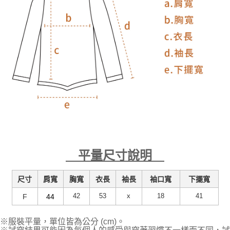
平量尺寸說明
尺寸
肩寬
胸寬
衣長
袖長
袖口寬
下擺寬
42
53
x
18
41
F
44
※服裝平量，單位皆為公分 (cm)。