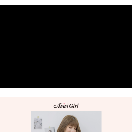
１．簡單：不需註冊會員、不需綁卡、不需儲值。
運送方式
２．便利：只要手機號碼，簡訊認證，即可結帳。
３．安心：先確認商品／服務後，再付款。
全家 Family Mart 取貨付款
每筆NT$60，滿NT$599(含以上)免運費
【「AFTEE先享後付」結帳流程】
１．於結帳方式選擇「AFTEE先享後付」後，將跳轉至「AFTEE先享後付」
付款後全家取貨
結帳頁面，進行簡訊認證並確認金額後，即可完成結帳。
２．訂單成立數日內，您將收到繳費通知簡訊。
每筆NT$60，滿NT$599(含以上)免運費
３．收到繳費通知簡訊後14天內，點擊此簡訊中的連結，可透過四大超商／
ATM／網路銀行／等多元方式進行付款，方視為交易完成。
7-11取貨付款
※ 請注意：結帳手續完成當下不需立刻繳費，但若您需要取消訂單，請聯絡
每筆NT$60，滿NT$599(含以上)免運費
購買商品的店家。未經商家同意取消之訂單仍視為有效，需透過AFTEE先享
後付繳納相關費用。
付款後7-11取貨
※ 交易是否成功請以「AFTEE先享後付 」之結帳頁面顯示為準，若有關於
是否繳費成功／繳費後需取消欲退款等相關疑問，請聯繫「AFTEE先享後付
每筆NT$60，滿NT$599(含以上)免運費
客戶支援中心」
https://netprotections.freshdesk.com/support/home
宅配
【注意事項】
１．透過由恩沛科技股份有限公司提供之「AFTEE先享後付」服務完成之交
每筆NT$80，滿NT$599(含以上)免運費
易，需依本服務之必要範圍內提供個人資料，並將交易相關給付款項請求債
權轉讓予恩沛科技股份有限公司。
付款後門市自取
２．關於個人資料處理事宜，請瀏覽以下網址：
免運費
https://aftee.tw/terms/#terms3
３．未成年的使用者請事先徵得法定代理人或監護人之同意方可使用
「AFTEE先享後付」，若未經同意申辦者引起之損失，本公司不負相關責