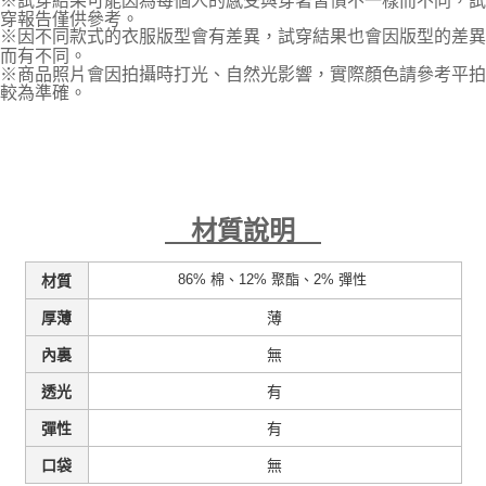
※試穿結果可能因為每個人的感受與穿著習慣不一樣而不同，試
穿報告僅供參考。
※因不同款式的衣服版型會有差異，試穿結果也會因版型的差異
而有不同。
※商品照片會因拍攝時打光、自然光影響，實際顏色請參考平拍
較為準確。
材質說明
86% 棉、12% 聚酯、2% 彈性
材質
薄
厚薄
無
內裏
有
透光
有
彈性
無
口袋