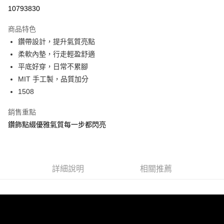
信用卡分期付款
10793830
3 期 0 利率 每期
NT$330
21家銀行
商品特色
6 期 0 利率 每期
NT$165
21家銀行
合作金庫商業銀行
第一商業銀行
鑽帶設計，提升氣質亮點
華南商業銀行
彰化商業銀行
合作金庫商業銀行
第一商業銀行
超商取貨付款
柔軟內墊，行走輕盈舒適
上海商業儲蓄銀行
台北富邦商業銀行
華南商業銀行
彰化商業銀行
國泰世華商業銀行
兆豐國際商業銀行
平底好穿，日常不累腳
LINE Pay
上海商業儲蓄銀行
台北富邦商業銀行
臺灣中小企業銀行
台中商業銀行
MIT 手工製，品質加分
國泰世華商業銀行
兆豐國際商業銀行
匯豐（台灣）商業銀行
華泰商業銀行
Apple Pay
臺灣中小企業銀行
台中商業銀行
1508
聯邦商業銀行
遠東國際商業銀行
匯豐（台灣）商業銀行
華泰商業銀行
街口支付
元大商業銀行
永豐商業銀行
銷售重點
聯邦商業銀行
遠東國際商業銀行
玉山商業銀行
星展（台灣）商業銀行
元大商業銀行
永豐商業銀行
鑽飾點綴優雅氣質每一步都閃亮
悠遊付
台新國際商業銀行
中國信託商業銀行
玉山商業銀行
星展（台灣）商業銀行
台灣樂天信用卡公司
台新國際商業銀行
中國信託商業銀行
AFTEE先享後付
台灣樂天信用卡公司
相關說明
【關於「AFTEE先享後付」】
詳細說明
相關推薦
ATM付款
AFTEE先享後付是「在收到商品之後才付款」的支付方式。 讓您購物簡單
便利好安心！
１．簡單：不需註冊會員、不需綁卡、不需儲值。
運送方式
２．便利：只要手機號碼，簡訊認證，即可結帳。
３．安心：先確認商品／服務後，再付款。
全家 Family Mart 取貨付款