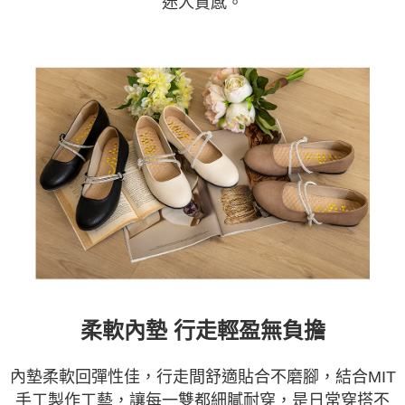
迷人質感。
柔軟內墊 行走輕盈無負擔
內墊柔軟回彈性佳，行走間舒適貼合不磨腳，結合MIT
手工製作工藝，讓每一雙都細膩耐穿，是日常穿搭不