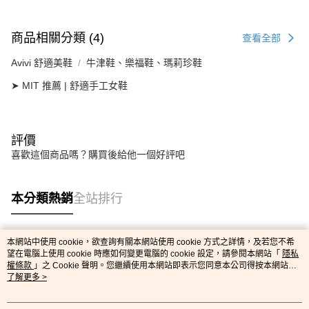
商品相關分類 (4)
查看全部
Avivi 舒適美鞋
牛津鞋、樂福鞋、瑪莉珍鞋
➤ MIT 推薦 | 舒適手工女鞋
評價
喜歡這個商品嗎？購買後給他一個好評吧
本分類熱銷
全站排行
本網站中使用 cookie，欲查詢有關本網站使用 cookie 方式之詳情，及若您不希
熱門標籤
望在電腦上使用 cookie 時應如何變更電腦的 cookie 設定，請參閱本網站「
隱私
權條款
」之 Cookie 聲明。您繼續使用本網站即表示您同意本公司得按本網站使
用條款之 Cookie 聲明使用 cookie。
了解更多 >