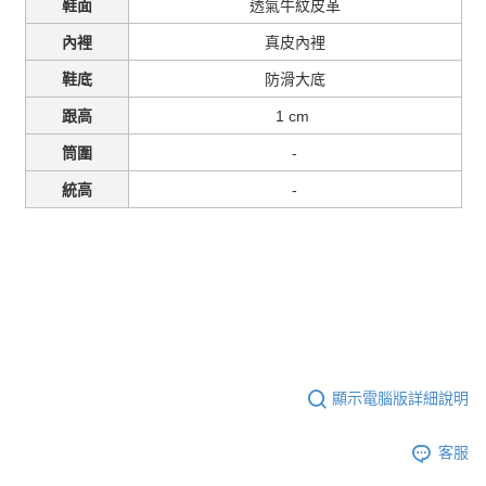
透氣牛紋皮革
鞋面
真皮內裡
內裡
防滑大底
鞋底
1 cm
跟高
-
筒圍
-
統高
顯示電腦版詳細說明
客服