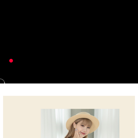
２．便利：只要手機號碼，簡訊認證，即可結帳。
３．安心：先確認商品／服務後，再付款。
全家 Family Mart 取貨付款
每筆NT$60，滿NT$599(含以上)免運費
【「AFTEE先享後付」結帳流程】
１．於結帳方式選擇「AFTEE先享後付」後，將跳轉至「AFTEE先享後付」
付款後全家取貨
結帳頁面，進行簡訊認證並確認金額後，即可完成結帳。
２．訂單成立數日內，您將收到繳費通知簡訊。
每筆NT$60，滿NT$599(含以上)免運費
３．收到繳費通知簡訊後14天內，點擊此簡訊中的連結，可透過四大超商／
ATM／網路銀行／等多元方式進行付款，方視為交易完成。
7-11取貨付款
※ 請注意：結帳手續完成當下不需立刻繳費，但若您需要取消訂單，請聯絡
每筆NT$60，滿NT$599(含以上)免運費
購買商品的店家。未經商家同意取消之訂單仍視為有效，需透過AFTEE先享
後付繳納相關費用。
付款後7-11取貨
※ 交易是否成功請以「AFTEE先享後付 」之結帳頁面顯示為準，若有關於
是否繳費成功／繳費後需取消欲退款等相關疑問，請聯繫「AFTEE先享後付
每筆NT$60，滿NT$599(含以上)免運費
客戶支援中心」
https://netprotections.freshdesk.com/support/home
宅配
【注意事項】
１．透過由恩沛科技股份有限公司提供之「AFTEE先享後付」服務完成之交
每筆NT$80，滿NT$599(含以上)免運費
易，需依本服務之必要範圍內提供個人資料，並將交易相關給付款項請求債
權轉讓予恩沛科技股份有限公司。
付款後門市自取
２．關於個人資料處理事宜，請瀏覽以下網址：
免運費
https://aftee.tw/terms/#terms3
３．未成年的使用者請事先徵得法定代理人或監護人之同意方可使用
「AFTEE先享後付」，若未經同意申辦者引起之損失，本公司不負相關責
任。