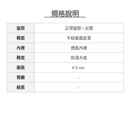
規格說明
正常版型 /
尖頭
版型
牛紋磨面皮革
鞋面
透氣內裡
內裡
防滑大底
鞋底
4.5 cm
跟高
-
筒圍
-
統高