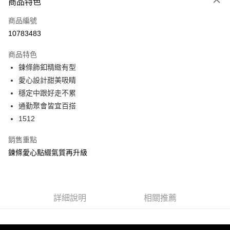
商品特色
信用卡一次付款
商品編號
信用卡分期付款
10783483
3 期 0 利率 每期
NT$330
21家銀行
商品特色
6 期 0 利率 每期
NT$165
21家銀行
合作金庫商業銀行
第一商業銀行
鍊條飾釦精緻有型
華南商業銀行
彰化商業銀行
合作金庫商業銀行
第一商業銀行
超商取貨付款
愛心設計甜美吸睛
上海商業儲蓄銀行
台北富邦商業銀行
華南商業銀行
彰化商業銀行
國泰世華商業銀行
兆豐國際商業銀行
穩定中跟好走不累
LINE Pay
上海商業儲蓄銀行
台北富邦商業銀行
臺灣中小企業銀行
台中商業銀行
通勤聚會皆宜百搭
國泰世華商業銀行
兆豐國際商業銀行
匯豐（台灣）商業銀行
華泰商業銀行
Apple Pay
臺灣中小企業銀行
台中商業銀行
1512
聯邦商業銀行
遠東國際商業銀行
匯豐（台灣）商業銀行
華泰商業銀行
街口支付
元大商業銀行
永豐商業銀行
銷售重點
聯邦商業銀行
遠東國際商業銀行
玉山商業銀行
星展（台灣）商業銀行
元大商業銀行
永豐商業銀行
鍊條愛心點綴氣質再升級
悠遊付
台新國際商業銀行
中國信託商業銀行
玉山商業銀行
星展（台灣）商業銀行
台灣樂天信用卡公司
台新國際商業銀行
中國信託商業銀行
AFTEE先享後付
台灣樂天信用卡公司
相關說明
【關於「AFTEE先享後付」】
詳細說明
相關推薦
ATM付款
AFTEE先享後付是「在收到商品之後才付款」的支付方式。 讓您購物簡單
便利好安心！
１．簡單：不需註冊會員、不需綁卡、不需儲值。
運送方式