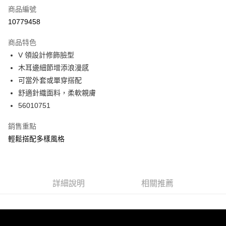
商品編號
信用卡分期付款
10779458
3 期 0 利率 每期
NT$326
21家銀行
商品特色
6 期 0 利率 每期
NT$163
21家銀行
合作金庫商業銀行
第一商業銀行
V 領設計修飾臉型
華南商業銀行
彰化商業銀行
合作金庫商業銀行
第一商業銀行
超商取貨付款
木耳邊細節增添浪漫感
上海商業儲蓄銀行
台北富邦商業銀行
華南商業銀行
彰化商業銀行
國泰世華商業銀行
兆豐國際商業銀行
可當外套或單穿搭配
LINE Pay
上海商業儲蓄銀行
台北富邦商業銀行
臺灣中小企業銀行
台中商業銀行
舒適針織面料，柔軟親膚
國泰世華商業銀行
兆豐國際商業銀行
匯豐（台灣）商業銀行
華泰商業銀行
Apple Pay
臺灣中小企業銀行
台中商業銀行
56010751
聯邦商業銀行
遠東國際商業銀行
匯豐（台灣）商業銀行
華泰商業銀行
街口支付
元大商業銀行
永豐商業銀行
銷售重點
聯邦商業銀行
遠東國際商業銀行
玉山商業銀行
星展（台灣）商業銀行
元大商業銀行
永豐商業銀行
輕鬆搭配多樣風格
悠遊付
台新國際商業銀行
中國信託商業銀行
玉山商業銀行
星展（台灣）商業銀行
台灣樂天信用卡公司
台新國際商業銀行
中國信託商業銀行
AFTEE先享後付
台灣樂天信用卡公司
相關說明
【關於「AFTEE先享後付」】
詳細說明
相關推薦
ATM付款
AFTEE先享後付是「在收到商品之後才付款」的支付方式。 讓您購物簡單
便利好安心！
１．簡單：不需註冊會員、不需綁卡、不需儲值。
運送方式
２．便利：只要手機號碼，簡訊認證，即可結帳。