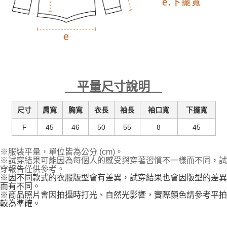
平量尺寸說明
尺寸
肩寬
胸寬
衣長
袖長
袖口寬
下擺寬
F
45
46
50
55
8
45
※服裝平量，單位皆為公分 (cm)。
※試穿結果可能因為每個人的感受與穿著習慣不一樣而不同，試
穿報告僅供參考。
※因不同款式的衣服版型會有差異，試穿結果也會因版型的差異
而有不同。
※商品照片會因拍攝時打光、自然光影響，實際顏色請參考平拍
較為準確。