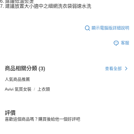
6. 建議低溫熨燙
7. 建議放置大小適中之細網洗衣袋弱速水洗
顯示電腦版詳細說明
客服
商品相關分類 (3)
查看全部
人氣商品推薦
Avivi 氣質女裝
上衣類
評價
喜歡這個商品嗎？購買後給他一個好評吧