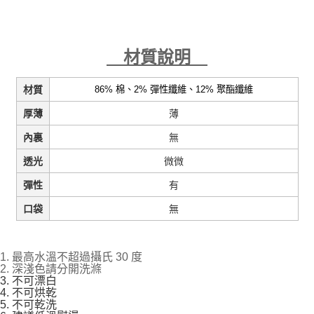
材質說明
86% 棉、2% 彈性纖維、12% 聚酯
纖維
材質
薄
厚薄
無
內裏
微微
透光
有
彈性
無
口袋
1. 最高水溫不超過攝氏 30 度
2. 深淺色請分開洗滌
3. 不可漂白
4. 不可烘乾
5. 不可乾洗