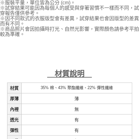
※服裝平量，單位皆為公分 (cm)。
※試穿結果可能因為每個人的感受與穿著習慣不一樣而不同，試
穿報告僅供參考。
※因不同款式的衣服版型會有差異，試穿結果也會因版型的差異
而有不同。
※商品照片會因拍攝時打光、自然光影響，實際顏色請參考平拍
較為準確。
材質說明
35% 棉、43% 聚酯纖維、22% 彈性纖維
材質
薄
厚薄
無
內裡
有
透光
有
彈性