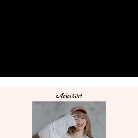
３．安心：先確認商品／服務後，再付款。
全家 Family Mart 取貨付款
每筆NT$60，滿NT$599(含以上)免運費
【「AFTEE先享後付」結帳流程】
１．於結帳方式選擇「AFTEE先享後付」後，將跳轉至「AFTEE先享後付」
付款後全家取貨
結帳頁面，進行簡訊認證並確認金額後，即可完成結帳。
２．訂單成立數日內，您將收到繳費通知簡訊。
每筆NT$60，滿NT$599(含以上)免運費
３．收到繳費通知簡訊後14天內，點擊此簡訊中的連結，可透過四大超商／
ATM／網路銀行／等多元方式進行付款，方視為交易完成。
7-11取貨付款
※ 請注意：結帳手續完成當下不需立刻繳費，但若您需要取消訂單，請聯絡
每筆NT$60，滿NT$599(含以上)免運費
購買商品的店家。未經商家同意取消之訂單仍視為有效，需透過AFTEE先享
後付繳納相關費用。
付款後7-11取貨
※ 交易是否成功請以「AFTEE先享後付 」之結帳頁面顯示為準，若有關於
是否繳費成功／繳費後需取消欲退款等相關疑問，請聯繫「AFTEE先享後付
每筆NT$60，滿NT$599(含以上)免運費
客戶支援中心」
https://netprotections.freshdesk.com/support/home
宅配
【注意事項】
１．透過由恩沛科技股份有限公司提供之「AFTEE先享後付」服務完成之交
每筆NT$80，滿NT$599(含以上)免運費
易，需依本服務之必要範圍內提供個人資料，並將交易相關給付款項請求債
權轉讓予恩沛科技股份有限公司。
付款後門市自取
２．關於個人資料處理事宜，請瀏覽以下網址：
免運費
https://aftee.tw/terms/#terms3
３．未成年的使用者請事先徵得法定代理人或監護人之同意方可使用
「AFTEE先享後付」，若未經同意申辦者引起之損失，本公司不負相關責
任。
４．使用「AFTEE先享後付」時，將依據個別帳號之用戶狀況，依本公司即