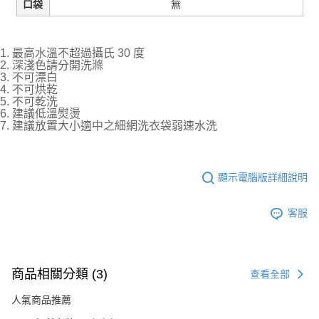
無
口袋
1. 最高水溫不超過攝氏 30 度
2. 深淺色請分開洗滌
3. 不可漂白
4. 不可烘乾
5. 不可乾洗
6. 建議低溫熨燙
7. 建議放置大小適中之細網洗衣袋弱速水洗
顯示電腦版詳細說明
客服
商品相關分類 (3)
查看全部
人氣商品推薦