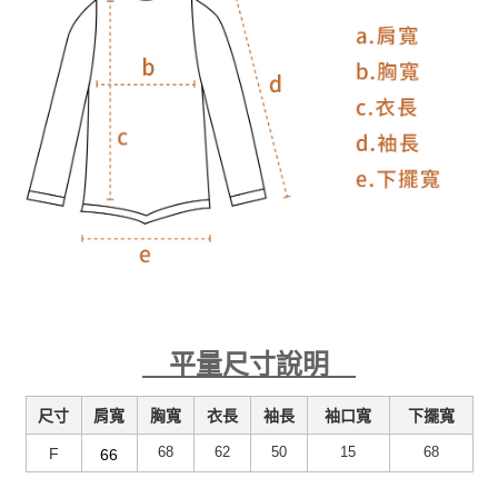
平量尺寸說明
尺寸
肩寬
胸寬
衣長
袖長
袖口寬
下擺寬
68
62
50
15
68
F
66