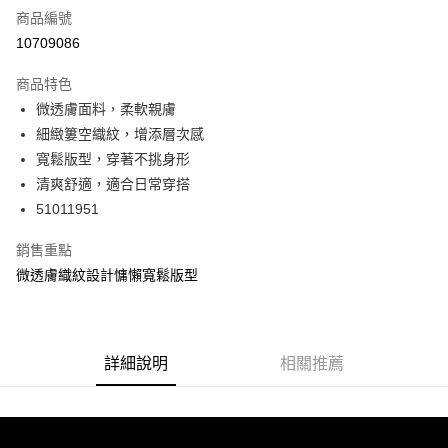
商品編號
信用卡分期付款
10709086
3 期 0 利率 每期
NT$326
21家銀行
商品特色
6 期 0 利率 每期
NT$163
21家銀行
合作金庫商業銀行
第一商業銀行
微透膚面料，柔軟親膚
華南商業銀行
彰化商業銀行
合作金庫商業銀行
第一商業銀行
超商取貨付款
細緻簍空織紋，增添層次感
上海商業儲蓄銀行
台北富邦商業銀行
華南商業銀行
彰化商業銀行
國泰世華商業銀行
兆豐國際商業銀行
寬鬆版型，穿著不挑身形
LINE Pay
上海商業儲蓄銀行
台北富邦商業銀行
臺灣中小企業銀行
台中商業銀行
清爽舒適，適合日常穿搭
國泰世華商業銀行
兆豐國際商業銀行
匯豐（台灣）商業銀行
華泰商業銀行
Apple Pay
臺灣中小企業銀行
台中商業銀行
51011951
聯邦商業銀行
遠東國際商業銀行
匯豐（台灣）商業銀行
華泰商業銀行
街口支付
元大商業銀行
永豐商業銀行
銷售重點
聯邦商業銀行
遠東國際商業銀行
玉山商業銀行
星展（台灣）商業銀行
元大商業銀行
永豐商業銀行
微透膚織紋設計慵懶寬鬆版型
悠遊付
台新國際商業銀行
中國信託商業銀行
玉山商業銀行
星展（台灣）商業銀行
台灣樂天信用卡公司
台新國際商業銀行
中國信託商業銀行
AFTEE先享後付
台灣樂天信用卡公司
相關說明
【關於「AFTEE先享後付」】
詳細說明
相關推薦
ATM付款
AFTEE先享後付是「在收到商品之後才付款」的支付方式。 讓您購物簡單
便利好安心！
１．簡單：不需註冊會員、不需綁卡、不需儲值。
運送方式
２．便利：只要手機號碼，簡訊認證，即可結帳。