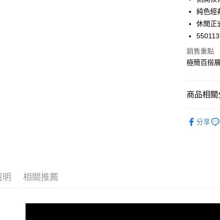
華南商
純色經
合作金
超商取貨
上海商
華南商
休閒正
國泰世
LINE Pay
上海商
550113
臺灣中
國泰世
匯豐（
Apple Pay
銷售重點
臺灣中
聯邦商
極簡百搭
匯豐（
街口支付
元大商
聯邦商
玉山商
元大商
悠遊付
台新國
商品相關分
玉山商
台灣樂
台新國
AFTEE先
人氣商品
台灣樂
相關說明
分享
【關於「A
Avivi 氣
ATM付款
AFTEE
便利好安
全館商品
１．簡單
２．便利
運送方式
３．安心
說明
相關推薦
全家 Fami
【「AFT
每筆NT$6
１．於結帳
付」結帳
付款後全
２．訂單