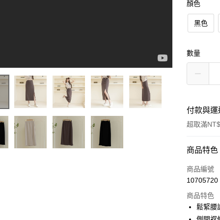
顏色
黑色
數量
付款與運
超取滿NT$
付款方式
商品特色
信用卡一
商品編號
10705720
信用卡分
商品特色
3 期 
鬆緊腰
6 期 
合作金
側開衩