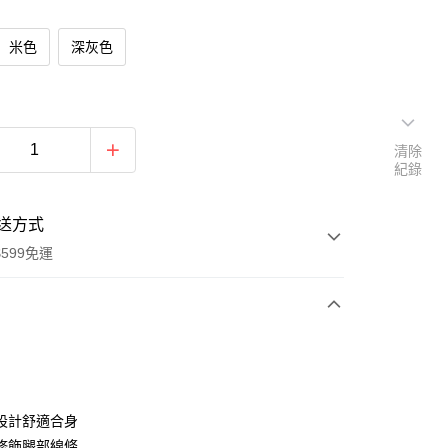
米色
深灰色
清除
紀錄
送方式
599免運
次付款
期付款
0 利率 每期
NT$460
21家銀行
設計舒適合身
0 利率 每期
NT$230
21家銀行
庫商業銀行
第一商業銀行
修飾腿部線條