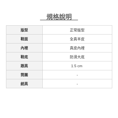
規格說明
正常版型
版型
全真羊皮
鞋面
真皮內裡
內裡
防滑大底
鞋底
1.5 cm
跟高
-
筒圍
-
統高