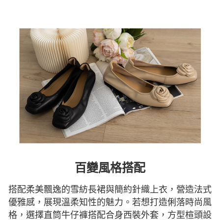
百變風格搭配
搭配柔美飄逸的雪紡長裙與簡約針織上衣，營造法式
優雅感，展現溫柔知性的魅力。若想打造俐落時尚風
格，選擇直筒牛仔褲搭配合身西裝外套，方型楦頭設