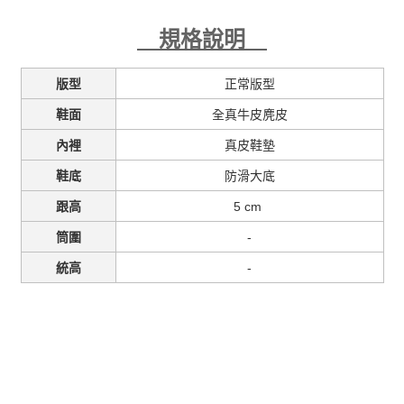
規格說明
正常版型
版型
全真牛皮麂皮
鞋面
真皮鞋墊
內裡
防滑大底
鞋底
5 cm
跟高
-
筒圍
-
統高