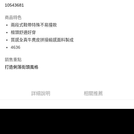
信用卡分期付款
10543681
3 期 0 利率 每期
NT$893
21家銀行
商品特色
6 期 0 利率 每期
NT$446
21家銀行
合作金庫商業銀行
第一商業銀行
兩段式鞋帶特殊不易撞款
華南商業銀行
彰化商業銀行
合作金庫商業銀行
第一商業銀行
超商取貨付款
楦頭舒適好穿
上海商業儲蓄銀行
台北富邦商業銀行
華南商業銀行
彰化商業銀行
國泰世華商業銀行
兆豐國際商業銀行
質感全真牛麂皮拼接緞感面料製成
LINE Pay
上海商業儲蓄銀行
台北富邦商業銀行
臺灣中小企業銀行
台中商業銀行
4636
國泰世華商業銀行
兆豐國際商業銀行
匯豐（台灣）商業銀行
華泰商業銀行
Apple Pay
臺灣中小企業銀行
台中商業銀行
聯邦商業銀行
遠東國際商業銀行
銷售重點
匯豐（台灣）商業銀行
華泰商業銀行
街口支付
元大商業銀行
永豐商業銀行
打造俐落街頭風格
聯邦商業銀行
遠東國際商業銀行
玉山商業銀行
星展（台灣）商業銀行
元大商業銀行
永豐商業銀行
悠遊付
台新國際商業銀行
中國信託商業銀行
玉山商業銀行
星展（台灣）商業銀行
台灣樂天信用卡公司
台新國際商業銀行
中國信託商業銀行
AFTEE先享後付
台灣樂天信用卡公司
詳細說明
相關推薦
相關說明
【關於「AFTEE先享後付」】
ATM付款
AFTEE先享後付是「在收到商品之後才付款」的支付方式。 讓您購物簡單
便利好安心！
１．簡單：不需註冊會員、不需綁卡、不需儲值。
運送方式
２．便利：只要手機號碼，簡訊認證，即可結帳。
３．安心：先確認商品／服務後，再付款。
全家 Family Mart 取貨付款