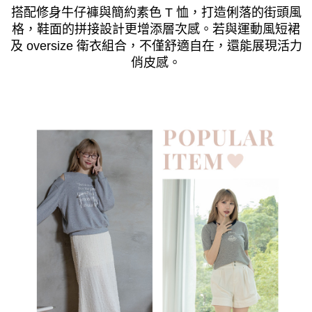
搭配修身牛仔褲與簡約素色 T 恤，打造俐落的街頭風
格，鞋面的拼接設計更增添層次感。若與運動風短裙
及 oversize 衛衣組合，不僅舒適自在，還能展現活力
俏皮感。