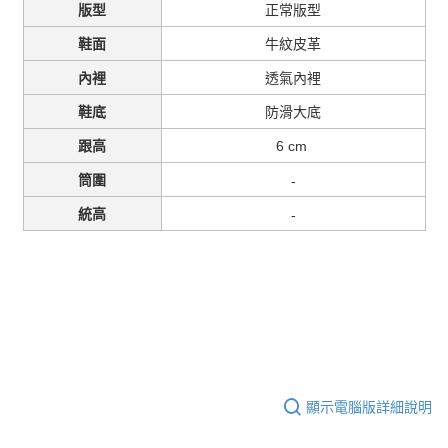
正常版型
版型
牛紋皮革
鞋面
透氣內裡
內裡
防滑大底
鞋底
6 cm
跟高
-
筒圍
-
統高
顯示電腦版詳細說明