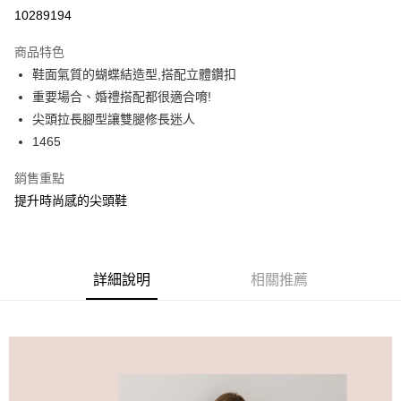
信用卡分期付款
10289194
3 期 0 利率 每期
NT$426
21家銀行
商品特色
6 期 0 利率 每期
NT$213
21家銀行
合作金庫商業銀行
第一商業銀行
鞋面氣質的蝴蝶結造型,搭配立體鑽扣
華南商業銀行
彰化商業銀行
合作金庫商業銀行
第一商業銀行
超商取貨付款
重要場合、婚禮搭配都很適合唷!
上海商業儲蓄銀行
台北富邦商業銀行
華南商業銀行
彰化商業銀行
國泰世華商業銀行
兆豐國際商業銀行
尖頭拉長腳型讓雙腿修長迷人
LINE Pay
上海商業儲蓄銀行
台北富邦商業銀行
臺灣中小企業銀行
台中商業銀行
1465
國泰世華商業銀行
兆豐國際商業銀行
匯豐（台灣）商業銀行
華泰商業銀行
Apple Pay
臺灣中小企業銀行
台中商業銀行
聯邦商業銀行
遠東國際商業銀行
銷售重點
匯豐（台灣）商業銀行
華泰商業銀行
街口支付
元大商業銀行
永豐商業銀行
提升時尚感的尖頭鞋
聯邦商業銀行
遠東國際商業銀行
玉山商業銀行
星展（台灣）商業銀行
元大商業銀行
永豐商業銀行
悠遊付
台新國際商業銀行
中國信託商業銀行
玉山商業銀行
星展（台灣）商業銀行
台灣樂天信用卡公司
台新國際商業銀行
中國信託商業銀行
AFTEE先享後付
台灣樂天信用卡公司
詳細說明
相關推薦
相關說明
【關於「AFTEE先享後付」】
ATM付款
AFTEE先享後付是「在收到商品之後才付款」的支付方式。 讓您購物簡單
便利好安心！
１．簡單：不需註冊會員、不需綁卡、不需儲值。
運送方式
２．便利：只要手機號碼，簡訊認證，即可結帳。
３．安心：先確認商品／服務後，再付款。
全家 Family Mart 取貨付款