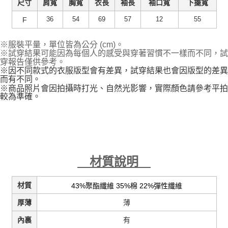
尺寸
肩寬
胸寬
衣長
袖長
袖口寬
下擺寬
36
54
69
57
12
55
F
※服裝平量，單位皆為公分 (cm)。
※試穿結果可能因為每個人的感受與穿著習慣不一樣而不同，試
穿報告僅供參考。
※因不同款式的衣服版型會有差異，試穿結果也會因版型的差異
而有不同。
※商品照片會因拍攝時打光、自然光影響，實際顏色請參考平拍
較為準確。
材質說明
43%聚酯纖維 35%棉 22%彈性纖維
材質
薄
厚薄
有
內裏