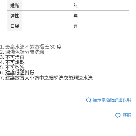
無
透光
無
彈性
有
口袋
1. 最高水溫不超過攝氏 30 度
2. 深淺色請分開洗滌
3. 不可漂白
4. 不可烘乾
5. 不可乾洗
6. 建議低溫熨燙
7. 建議放置大小適中之細網洗衣袋弱速水洗
顯示電腦版詳細說明
客服