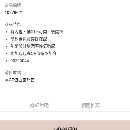
商品編號
信用卡分期付款
10276621
3 期 0 利率 每期
NT$660
21家銀行
商品特色
6 期 0 利率 每期
NT$330
21家銀行
合作金庫商業銀行
第一商業銀行
有內裡、袖釦不可開、後開衩
華南商業銀行
彰化商業銀行
合作金庫商業銀行
第一商業銀行
超商取貨付款
簡約素色實穿好搭配
上海商業儲蓄銀行
台北富邦商業銀行
華南商業銀行
彰化商業銀行
國泰世華商業銀行
兆豐國際商業銀行
墊肩設計增添率性氣勢感
LINE Pay
上海商業儲蓄銀行
台北富邦商業銀行
臺灣中小企業銀行
台中商業銀行
附加包包高CP值造型加分
國泰世華商業銀行
兆豐國際商業銀行
匯豐（台灣）商業銀行
華泰商業銀行
Apple Pay
臺灣中小企業銀行
台中商業銀行
96220044
聯邦商業銀行
遠東國際商業銀行
匯豐（台灣）商業銀行
華泰商業銀行
街口支付
元大商業銀行
永豐商業銀行
銷售重點
聯邦商業銀行
遠東國際商業銀行
玉山商業銀行
星展（台灣）商業銀行
元大商業銀行
永豐商業銀行
高CP值西裝外套
悠遊付
台新國際商業銀行
中國信託商業銀行
玉山商業銀行
星展（台灣）商業銀行
台灣樂天信用卡公司
台新國際商業銀行
中國信託商業銀行
AFTEE先享後付
台灣樂天信用卡公司
相關說明
【關於「AFTEE先享後付」】
詳細說明
相關推薦
ATM付款
AFTEE先享後付是「在收到商品之後才付款」的支付方式。 讓您購物簡單
便利好安心！
１．簡單：不需註冊會員、不需綁卡、不需儲值。
運送方式
２．便利：只要手機號碼，簡訊認證，即可結帳。