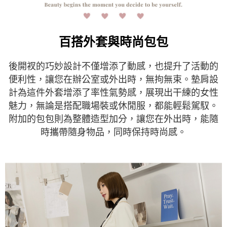
時審查核予不同之上限額度；若仍有額度不足之情形，本公司將視審查結果
請求用戶進行身份認證。
５．嚴禁一人註冊多個帳號或使用他人資訊註冊。若發現惡意使用之情形，
恩沛科技股份有限公司將有權停止該用戶之使用額度並採取法律行動。
百搭外套與時尚包包
後開衩的巧妙設計不僅增添了動感，也提升了活動的
便利性，讓您在辦公室或外出時，無拘無束。墊肩設
計為這件外套增添了率性氣勢感，展現出干練的女性
魅力，無論是搭配職場裝或休閒服，都能輕鬆駕馭。
附加的包包則為整體造型加分，讓您在外出時，能隨
時攜帶隨身物品，同時保持時尚感。