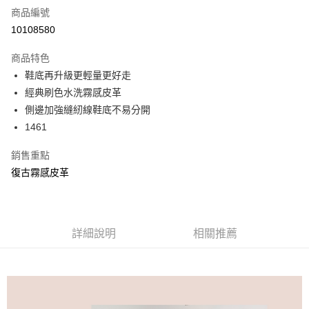
商品編號
信用卡分期付款
10108580
3 期 0 利率 每期
NT$330
21家銀行
商品特色
6 期 0 利率 每期
NT$165
21家銀行
合作金庫商業銀行
第一商業銀行
鞋底再升級更輕量更好走
華南商業銀行
彰化商業銀行
合作金庫商業銀行
第一商業銀行
超商取貨付款
經典刷色水洗霧感皮革
上海商業儲蓄銀行
台北富邦商業銀行
華南商業銀行
彰化商業銀行
國泰世華商業銀行
兆豐國際商業銀行
側邊加強縫紉線鞋底不易分開
LINE Pay
上海商業儲蓄銀行
台北富邦商業銀行
臺灣中小企業銀行
台中商業銀行
1461
國泰世華商業銀行
兆豐國際商業銀行
匯豐（台灣）商業銀行
華泰商業銀行
Apple Pay
臺灣中小企業銀行
台中商業銀行
聯邦商業銀行
遠東國際商業銀行
銷售重點
匯豐（台灣）商業銀行
華泰商業銀行
街口支付
元大商業銀行
永豐商業銀行
復古霧感皮革
聯邦商業銀行
遠東國際商業銀行
玉山商業銀行
星展（台灣）商業銀行
元大商業銀行
永豐商業銀行
悠遊付
台新國際商業銀行
中國信託商業銀行
玉山商業銀行
星展（台灣）商業銀行
台灣樂天信用卡公司
台新國際商業銀行
中國信託商業銀行
AFTEE先享後付
台灣樂天信用卡公司
詳細說明
相關推薦
相關說明
【關於「AFTEE先享後付」】
ATM付款
AFTEE先享後付是「在收到商品之後才付款」的支付方式。 讓您購物簡單
便利好安心！
１．簡單：不需註冊會員、不需綁卡、不需儲值。
運送方式
２．便利：只要手機號碼，簡訊認證，即可結帳。