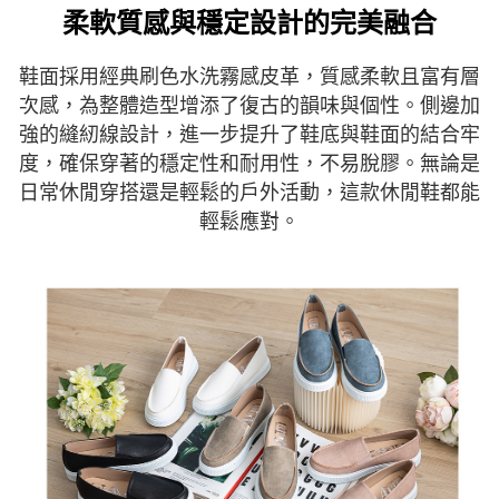
時審查核予不同之上限額度；若仍有額度不足之情形，本公司將視審查結果
柔軟質感與穩定設計的完美融合
請求用戶進行身份認證。
５．嚴禁一人註冊多個帳號或使用他人資訊註冊。若發現惡意使用之情形，
恩沛科技股份有限公司將有權停止該用戶之使用額度並採取法律行動。
鞋面採用經典刷色水洗霧感皮革，質感柔軟且富有層
次感，為整體造型增添了復古的韻味與個性。側邊加
強的縫紉線設計，進一步提升了鞋底與鞋面的結合牢
度，確保穿著的穩定性和耐用性，不易脫膠。無論是
日常休閒穿搭還是輕鬆的戶外活動，這款休閒鞋都能
輕鬆應對。