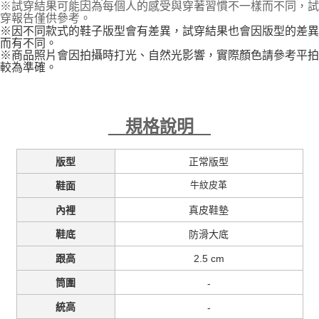
※試穿結果可能因為每個人的感受與穿著習慣不一樣而不同，試
穿報告僅供參考。
※因不同款式的鞋子版型會有差異，試穿結果也會因版型的差異
而有不同。
※商品照片會因拍攝時打光、自然光影響，實際顏色請參考平拍
較為準確。
規格說明
正常版型
版型
牛紋皮革
鞋面
真皮鞋墊
內裡
防滑大底
鞋底
2.5 cm
跟高
-
筒圍
-
統高